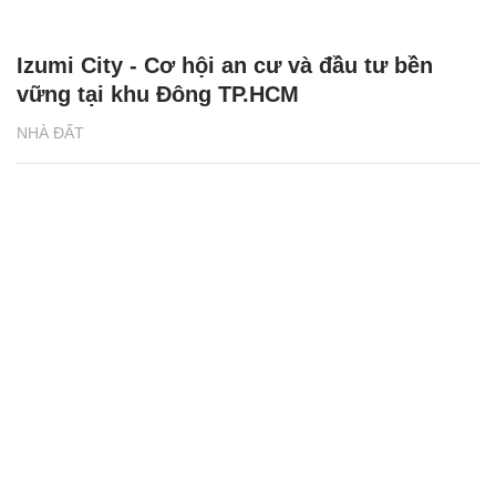
Izumi City - Cơ hội an cư và đầu tư bền
vững tại khu Đông TP.HCM
NHÀ ĐẤT