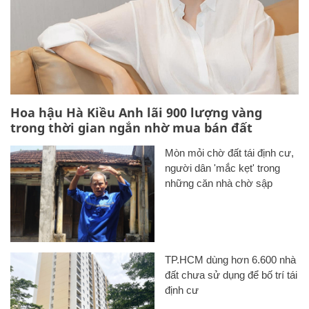
Hoa hậu Hà Kiều Anh lãi 900 lượng vàng
trong thời gian ngắn nhờ mua bán đất
Mòn mỏi chờ đất tái định cư,
người dân 'mắc kẹt' trong
những căn nhà chờ sập
TP.HCM dùng hơn 6.600 nhà
đất chưa sử dụng để bố trí tái
định cư