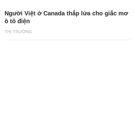
Người Việt ở Canada thắp lửa cho giấc mơ
ô tô điện
THỊ TRƯỜNG