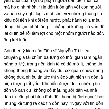
yếu đuối của một bộ phận người dân để “thổi” cái
mà họ định “thổi”. “Tin đồn luôn gắn với con người,
và nếu suy nghĩ logic một chút với những thông tin
kiểu đổi tiền khi đổi tên nước, phát hành tờ 1 triệu
đồng khi lạm phát tăng… chẳng ai không ‘có vấn đề’
lại đi tin để rồi làm lợi cho một nhóm người nào đó”,
ông kết luận.
Còn theo ý kiến của Tiến sĩ Nguyễn Trí Hiếu,
chuyên gia tài chính đã từng có thời gian làm ngân
hàng ở Mỹ, trong nền kinh tế có độ mở ít, thông tin
không thông thoáng và đầy đủ, cơ quan chức năng
không đưa nhiều tin tức thì việc xuất hiện tin đồn là
hiện tượng tất yếu. Khi hiểu được đó là những tin
đồn vô căn cứ, không có thật, người dân và nhà
đầu tư cần phải bình tĩnh để không bị “lợi dụng” bởi
những kẻ tung ra các tin đồn này. “Ngay với tin đồn