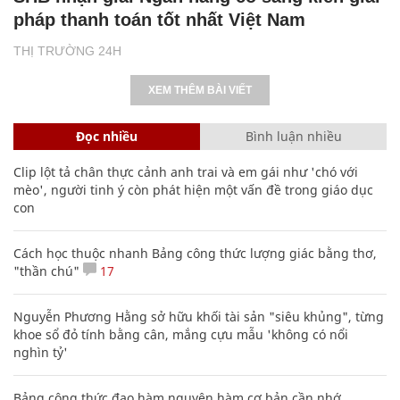
pháp thanh toán tốt nhất Việt Nam
THỊ TRƯỜNG 24H
XEM THÊM BÀI VIẾT
Đọc nhiều
Bình luận nhiều
Clip lột tả chân thực cảnh anh trai và em gái như 'chó với
mèo', người tinh ý còn phát hiện một vấn đề trong giáo dục
con
Cách học thuộc nhanh Bảng công thức lượng giác bằng thơ,
"thần chú"
17
Nguyễn Phương Hằng sở hữu khối tài sản "siêu khủng", từng
khoe sổ đỏ tính bằng cân, mắng cựu mẫu 'không có nổi
nghìn tỷ'
Bảng công thức đạo hàm nguyên hàm cơ bản cần nhớ