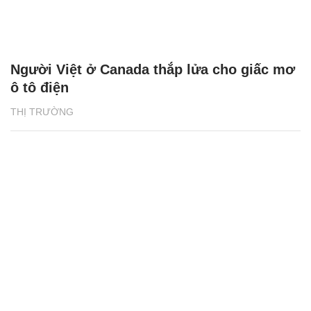
Người Việt ở Canada thắp lửa cho giấc mơ
ô tô điện
THỊ TRƯỜNG