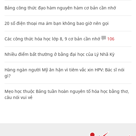
Phó Đoàn ĐBQH Hà Giang Vương Ngọc Hà bị kỷ luật
Cách học thuộc nhanh Bảng công thức lượng giác bằng thơ,
"thần chú"
17
Clip lột tả chân thực cảnh anh trai và em gái như 'chó với
mèo', người tinh ý còn phát hiện một vấn đề trong giáo dục
con
Bảng công thức đạo hàm nguyên hàm cơ bản cần nhớ
20 số điện thoại ma ám bạn không bao giờ nên gọi
Các công thức hóa học lớp 8, 9 cơ bản cần nhớ
106
Nhiều điểm bất thường ở bằng đại học của Lý Nhã Kỳ
Hàng ngàn người Mỹ ân hận vì tiêm vắc xin HPV: Bác sĩ nói