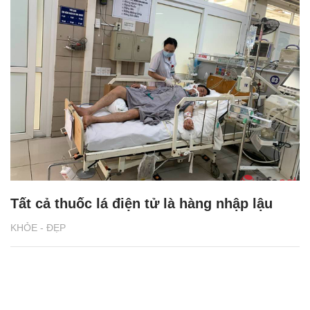
Chăm sóc sức khỏe cần thực hiện
GS.TS Nguyễn Thị Lan ti
ngay khi cơ thể còn khỏe
chức Giám đốc Học viện
Việt Nam