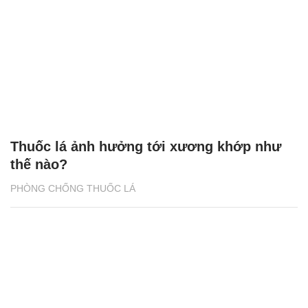
Hút thuốc từ 18 tuổi, ngoài 30 đã đột quỵ
PHÒNG CHỐNG THUỐC LÁ
Thuốc lá ảnh hưởng tới xương khớp như
thế nào?