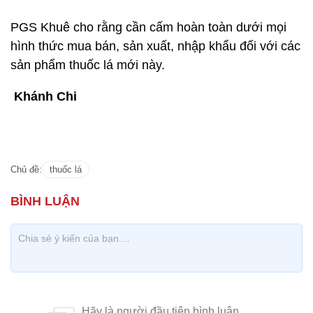
thuốc lá. Đặc biệt, nguy cơ tiềm ẩn ảnh hưởng đến
giới trẻ, nguy cơ sử dụng ma túy và các chất kích
thích khác đồng thời với thuốc lá điện tử nghiêm
trọng hơn rất nhiều so với thuốc lá điếu thông
thường. Do đó, cần phòng ngừa việc sử dụng thuốc
lá điện tử ENDs và thuốc lá làm nóng HTPs ở
những người chưa hút, đặc biệt là trẻ em, thanh
thiếu niên.
PGS Khuê cho rằng cần cấm hoàn toàn dưới mọi
hình thức mua bán, sản xuất, nhập khẩu đối với các
sản phẩm thuốc lá mới này.
Khánh Chi
Chủ đề:
thuốc lá