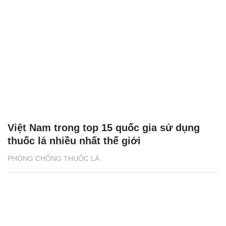
Thuốc lá thế hệ mới, mùi hương 'giết chết'
giới trẻ
PHÒNG CHỐNG THUỐC LÁ