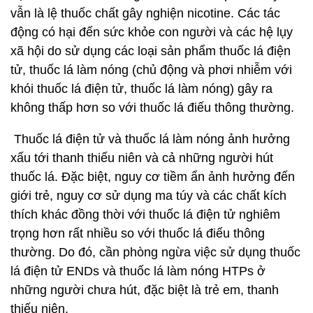
Cần cấm
PGS Lương Ngọc Khuê – Giám đốc Quỹ phòng
chống tác hại thuốc lá cho biết các sản phẩm thuốc
lá thế hệ mới có chứa các chất độc hại, gây bệnh
tật, tử vong, ảnh hưởng đến sức khỏe của cả người
hút và người xung quanh, gây ra các tác hại về xã
hội, kinh tế, môi trường. Bản chất sản phẩm này
vẫn là lệ thuốc chất gây nghiện nicotine. Các tác
động có hại đến sức khỏe con người và các hệ lụy
xã hội do sử dụng các loại sản phẩm thuốc lá điện
tử, thuốc lá làm nóng (chủ động và phơi nhiễm với
khói thuốc lá điện tử, thuốc lá làm nóng) gây ra
không thấp hơn so với thuốc lá điếu thông thường.
Thuốc lá điện tử và thuốc lá làm nóng ảnh hưởng
xấu tới thanh thiếu niên và cả những người hút