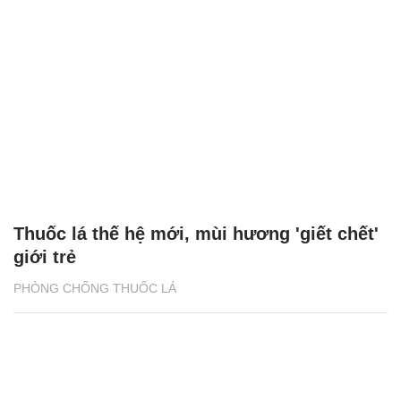
Tất cả thuốc lá điện tử là hàng nhập lậu
KHỎE - ĐẸP