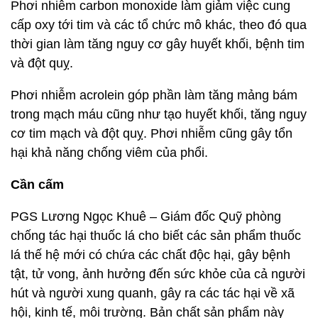
Phơi nhiễm chất nitrosamines đặc trưng ở thuốc lá
có liên quan tới các loại ung thư như ung thư phổi,
mũi, thực quản, gan, tuyến tụy và cổ tử cung.
Phơi nhiễm chất aldehydes như formaldehyde có
thể gây ung thư phổi và mũi, ngoài việc khiến cho
phổi dễ bị nhạy cảm trước các nhiễm khuẩn.
Phơi nhiễm carbon monoxide làm giảm việc cung
cấp oxy tới tim và các tổ chức mô khác, theo đó qua
thời gian làm tăng nguy cơ gây huyết khối, bệnh tim
và đột quỵ.
Phơi nhiễm acrolein góp phần làm tăng mảng bám
trong mạch máu cũng như tạo huyết khối, tăng nguy
cơ tim mạch và đột quỵ. Phơi nhiễm cũng gây tổn
hại khả năng chống viêm của phổi.