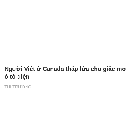
Người Việt ở Canada thắp lửa cho giấc mơ
ô tô điện
THỊ TRƯỜNG