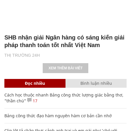
SHB nhận giải Ngân hàng có sáng kiến giải
pháp thanh toán tốt nhất Việt Nam
THỊ TRƯỜNG 24H
XEM THÊM BÀI VIẾT
Đọc nhiều
Bình luận nhiều
Cách học thuộc nhanh Bảng công thức lượng giác bằng thơ,
"thần chú"
17
Bảng công thức đạo hàm nguyên hàm cơ bản cần nhớ
Clip lột tả chân thực cảnh anh trai và em gái như 'chó với