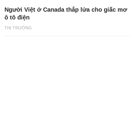
Người Việt ở Canada thắp lửa cho giấc mơ
ô tô điện
THỊ TRƯỜNG