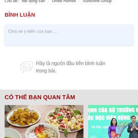
Chủ đề:
bất động sản
Umee Homes
Sunshine Group
CÓ THỂ BẠN QUAN TÂM