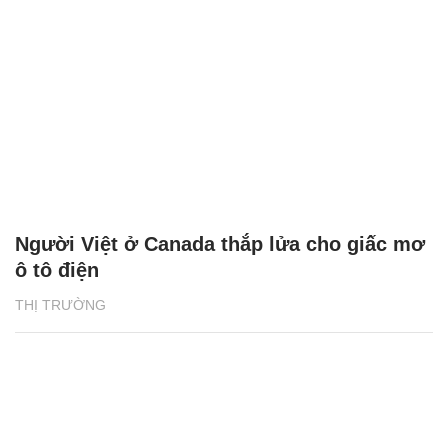
Người Việt ở Canada thắp lửa cho giấc mơ
ô tô điện
THỊ TRƯỜNG