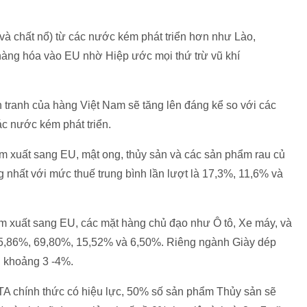
í và chất nổ) từ các nước kém phát triển hơn như Lào,
àng hóa vào EU nhờ Hiệp ước mọi thứ trừ vũ khí
 tranh của hàng Việt Nam sẽ tăng lên đáng kể so với các
c nước kém phát triển.
 xuất sang EU, mật ong, thủy sản và các sản phẩm rau củ
 nhất với mức thuế trung bình lần lượt là 17,3%, 11,6% và
m xuất sang EU, các mặt hàng chủ đạo như Ô tô, Xe máy, và
 55,86%, 69,80%, 15,52% và 6,50%. Riêng ngành Giày dép
 khoảng 3 -4%.
A chính thức có hiệu lực, 50% số sản phẩm Thủy sản sẽ