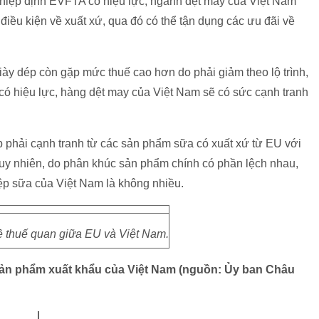
iệp định EVFTA có hiệu lực, ngành dệt may của Việt Nam
điều kiện về xuất xứ, qua đó có thể tận dụng các ưu đãi về
ày dép còn gặp mức thuế cao hơn do phải giảm theo lộ trình,
có hiệu lực, hàng dệt may của Việt Nam sẽ có sức cạnh tranh
phải cạnh tranh từ các sản phẩm sữa có xuất xứ từ EU với
Tuy nhiên, do phân khúc sản phẩm chính có phần lệch nhau,
ệp sữa của Việt Nam là không nhiều.
ề thuế quan giữa EU và Việt Nam.
sản phẩm xuất khẩu của Việt Nam (nguồn: Ủy ban Châu