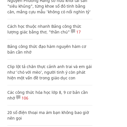
Nguyễn Phương Hằng sở hữu khối tài sản
"siêu khủng", từng khoe sổ đỏ tính bằng
cân, mắng cựu mẫu 'không có nổi nghìn tỷ'
Cách học thuộc nhanh Bảng công thức
lượng giác bằng thơ, "thần chú"
17
Bảng công thức đạo hàm nguyên hàm cơ
bản cần nhớ
Clip lột tả chân thực cảnh anh trai và em gái
như 'chó với mèo', người tinh ý còn phát
hiện một vấn đề trong giáo dục con
Các công thức hóa học lớp 8, 9 cơ bản cần
nhớ
106
20 số điện thoại ma ám bạn không bao giờ
nên gọi