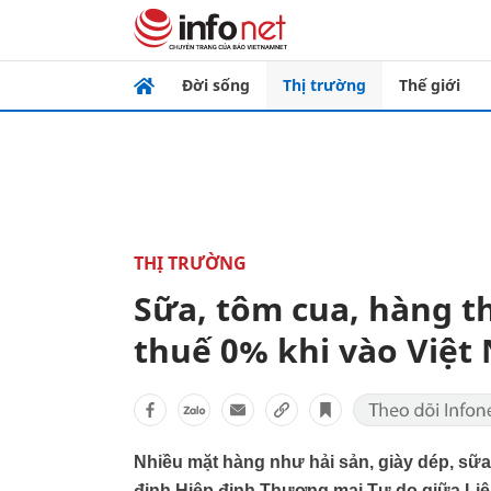
Đời sống
Thị trường
Thế giới
THỊ TRƯỜNG
Sữa, tôm cua, hàng t
thuế 0% khi vào Việt
Nhiều mặt hàng như hải sản, giày dép, sữa
định Hiệp định Thương mại Tự do giữa Liê