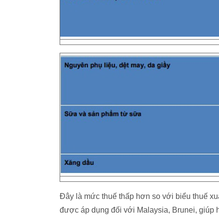
Đây là mức thuế thấp hơn so với biểu thuế xu
được áp dụng đối với Malaysia, Brunei, giúp