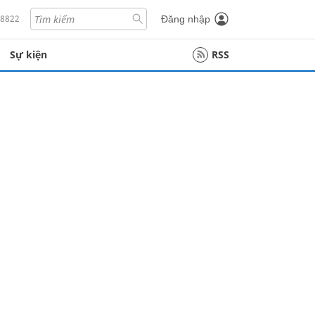
18822
Đăng nhập
Sự kiện
RSS