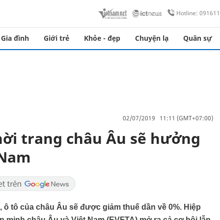
Hotline: 09161
Gia đình
Giới trẻ
Khỏe - đẹp
Chuyện lạ
Quân sự
02/07/2019 11:11 (GMT+07:00)
hời trang châu Âu sẽ hưởng
 Nam
, ô tô của châu Âu sẽ được giảm thuế dần về 0%. Hiệp
n minh châu Âu và Việt Nam (EVFTA) mở ra cả cơ hội lẫn