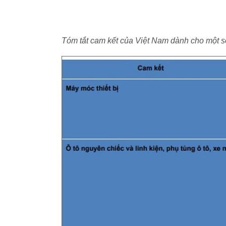
Tóm tắt cam kết của Việt Nam dành cho một 