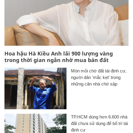
Hoa hậu Hà Kiều Anh lãi 900 lượng vàng
trong thời gian ngắn nhờ mua bán đất
Mòn mỏi chờ đất tái định cư,
người dân 'mắc kẹt' trong
những căn nhà chờ sập
TP.HCM dùng hơn 6.600 nhà
đất chưa sử dụng để bố trí tái
định cư