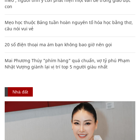
mèo', người tinh ý còn phát hiện một vấn đề trong giáo dục
con
Mẹo học thuộc Bảng tuần hoàn nguyên tố hóa học bằng thơ,
câu nói vui vẻ
20 số điện thoại ma ám bạn không bao giờ nên gọi
Mai Phương Thúy "phím hàng" quá chuẩn, vợ tỷ phú Phạm
Nhật Vượng giành lại vị trí top 5 người giàu nhất
Nhà đất