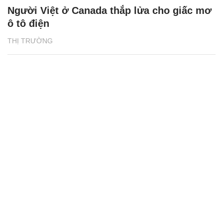
Người Việt ở Canada thắp lửa cho giấc mơ
ô tô điện
THỊ TRƯỜNG