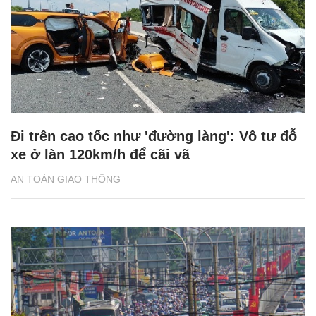
Đi trên cao tốc như 'đường làng': Vô tư đỗ
xe ở làn 120km/h để cãi vã
AN TOÀN GIAO THÔNG