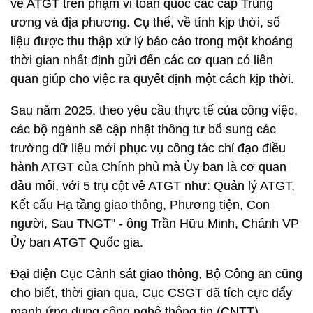
về ATGT trên phạm vi toàn quốc các cấp Trung
ương và địa phương. Cụ thể, về tính kịp thời, số
liệu được thu thập xử lý báo cáo trong một khoảng
thời gian nhất định gửi đến các cơ quan có liên
quan giúp cho việc ra quyết định một cách kịp thời.
Sau năm 2025, theo yêu cầu thực tế của công việc,
các bộ ngành sẽ cập nhật thông tư bổ sung các
trường dữ liệu mới phục vụ công tác chỉ đạo điều
hành ATGT của Chính phủ mà Ủy ban là cơ quan
đầu mối, với 5 trụ cột về ATGT như: Quản lý ATGT,
Kết cấu Hạ tầng giao thông, Phương tiện, Con
người, Sau TNGT" - ông Trần Hữu Minh, Chánh VP
Ủy ban ATGT Quốc gia.
Đại diện Cục Cảnh sát giao thông, Bộ Công an cũng
cho biết, thời gian qua, Cục CSGT đã tích cực đẩy
mạnh ứng dụng công nghệ thông tin (CNTT),