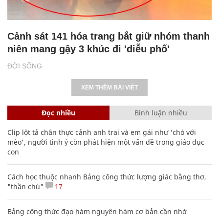
Cảnh sát 141 hóa trang bắt giữ nhóm thanh
niên mang gậy 3 khúc đi 'diễu phố'
ĐỜI SỐNG
XEM THÊM BÀI VIẾT
Đọc nhiều
Bình luận nhiều
Clip lột tả chân thực cảnh anh trai và em gái như 'chó với
mèo', người tinh ý còn phát hiện một vấn đề trong giáo dục
con
Cách học thuộc nhanh Bảng công thức lượng giác bằng thơ,
"thần chú"
17
Bảng công thức đạo hàm nguyên hàm cơ bản cần nhớ