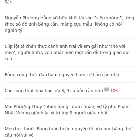
Sác
Nguyễn Phương Hằng sở hữu khối tài sản "siêu khủng", từng
khoe sổ đỏ tính bằng cân, mắng cựu mẫu 'không có nổi
nghìn tỷ'
Clip lột tả chân thực cảnh anh trai và em gái như 'chó với
mèo', người tinh ý còn phát hiện một vấn đề trong giáo dục
con
Bảng công thức đạo hàm nguyên hàm cơ bản cần nhớ
Các công thức hóa học lớp 8, 9 cơ bản cần nhớ
106
Mai Phương Thúy "phím hàng" quá chuẩn, vợ tỷ phú Phạm
Nhật Vượng giành lại vị trí top 5 người giàu nhất
Mẹo học thuộc Bảng tuần hoàn nguyên tố hóa học bằng thơ,
câu nói vui vẻ