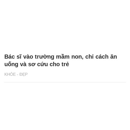
Bác sĩ vào trường mầm non, chỉ cách ăn
uống và sơ cứu cho trẻ
KHỎE - ĐẸP