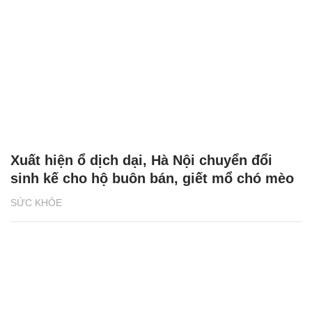
Xuất hiện ổ dịch dại, Hà Nội chuyển đổi
sinh kế cho hộ buôn bán, giết mổ chó mèo
SỨC KHỎE