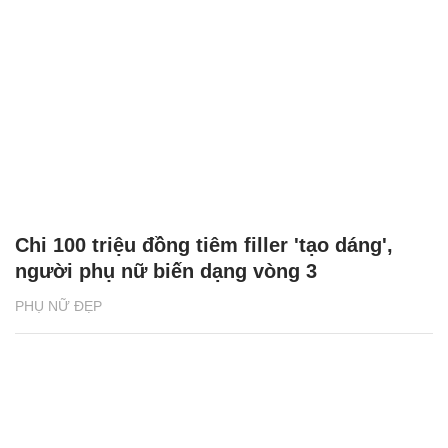
Chi 100 triệu đồng tiêm filler 'tạo dáng',
người phụ nữ biến dạng vòng 3
PHỤ NỮ ĐẸP