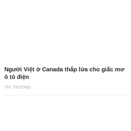
Người Việt ở Canada thắp lửa cho giấc mơ
ô tô điện
THỊ TRƯỜNG