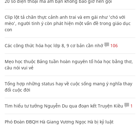
20 số điện thoại ma ám bạn không bao giờ nên gọi
Clip lột tả chân thực cảnh anh trai và em gái như 'chó với
mèo', người tinh ý còn phát hiện một vấn đề trong giáo dục
con
Các công thức hóa học lớp 8, 9 cơ bản cần nhớ
106
Mẹo học thuộc Bảng tuần hoàn nguyên tố hóa học bằng thơ,
câu nói vui vẻ
Tổng hợp những status hay về cuộc sống mang ý nghĩa thay
đổi cuộc đời
Tìm hiểu tư tưởng Nguyễn Du qua đoạn kết Truyện Kiều
1
Phó Đoàn ĐBQH Hà Giang Vương Ngọc Hà bị kỷ luật