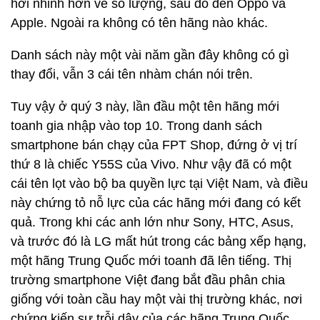
hơi nhỉnh hơn về số lượng, sau đó đến Oppo và
Apple. Ngoài ra không có tên hãng nào khác.
Danh sách này một vài năm gần đây không có gì
thay đổi, vẫn 3 cái tên nhàm chán nói trên.
Tuy vậy ở quý 3 này, lần đầu một tên hãng mới
toanh gia nhập vào top 10. Trong danh sách
smartphone bán chạy của FPT Shop, đứng ở vị trí
thứ 8 là chiếc Y55S của Vivo. Như vậy đã có một
cái tên lọt vào bộ ba quyền lực tại Việt Nam, và điều
này chứng tỏ nỗ lực của các hãng mới đang có kết
quả. Trong khi các anh lớn như Sony, HTC, Asus,
và trước đó là LG mất hút trong các bảng xếp hạng,
một hãng Trung Quốc mới toanh đã lên tiếng. Thị
trường smartphone Việt đang bắt đầu phân chia
giống với toàn cầu hay một vài thị trường khác, nơi
chứng kiến sự trỗi dậy của các hãng Trung Quốc