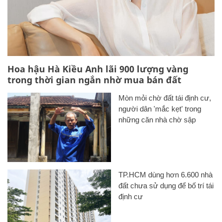
Hoa hậu Hà Kiều Anh lãi 900 lượng vàng
trong thời gian ngắn nhờ mua bán đất
Mòn mỏi chờ đất tái định cư,
người dân 'mắc kẹt' trong
những căn nhà chờ sập
TP.HCM dùng hơn 6.600 nhà
đất chưa sử dụng để bố trí tái
định cư