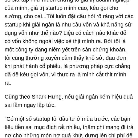
của mình, giá trị startup mình cao, kêu gọi cho
sướng, cho oai...Tôi luôn đặt câu hỏi rõ ràng với các
startup khi giải ngân là nhu cầu vốn và khả năng sử
dụng vốn như thế nào? Liệu có cách nào khác để
có vốn không ngoài việc xẻ thịt mình ra. Bởi tôi là
một công ty đang niêm yết trên sàn chứng khoán,
tôi cũng thường xuyên cảm thấy khổ sở, đau đơn
khi phát hành cổ phiếu, là phương pháp cực chẳng
đã để kêu gọi vốn, vì thực ra là mình cắt thịt mình
ra.
Cũng theo Shark Hưng, nếu giải ngân kém hiệu quả
sai lầm ngay lập tức.
“Có một số startup tôi đầu tư ở mùa trước, các bạn
tiêu tiền sai mục đích rất nhiều, thậm chí mang đi trả
nợ cho những món nợ quá khứ, dựng lên chi phí để