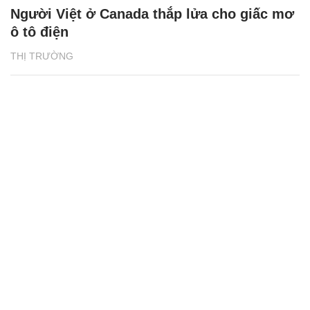
Người Việt ở Canada thắp lửa cho giấc mơ
ô tô điện
THỊ TRƯỜNG