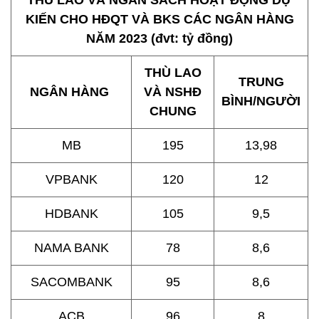
THÙ LAO VÀ NGÂN SÁCH HOẠT ĐỘNG DỰ
KIẾN CHO HĐQT VÀ BKS CÁC NGÂN HÀNG
NĂM 2023 (đvt: tỷ đồng)
THÙ LAO
TRUNG
NGÂN HÀNG
VÀ NSHĐ
BÌNH/NGƯỜI
CHUNG
MB
195
13,98
VPBANK
120
12
HDBANK
105
9,5
NAMA BANK
78
8,6
SACOMBANK
95
8,6
ACB
96
8