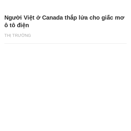
Người Việt ở Canada thắp lửa cho giấc mơ
ô tô điện
THỊ TRƯỜNG