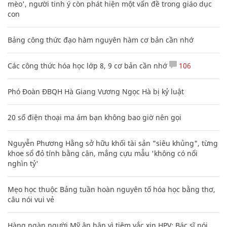
mèo', người tinh ý còn phát hiện một vấn đề trong giáo dục
con
Bảng công thức đạo hàm nguyên hàm cơ bản cần nhớ
Các công thức hóa học lớp 8, 9 cơ bản cần nhớ
106
Phó Đoàn ĐBQH Hà Giang Vương Ngọc Hà bị kỷ luật
20 số điện thoại ma ám bạn không bao giờ nên gọi
Nguyễn Phương Hằng sở hữu khối tài sản "siêu khủng", từng
khoe sổ đỏ tính bằng cân, mắng cựu mẫu 'không có nổi
nghìn tỷ'
Mẹo học thuộc Bảng tuần hoàn nguyên tố hóa học bằng thơ,
câu nói vui vẻ
Hàng ngàn người Mỹ ân hận vì tiêm vắc xin HPV: Bác sĩ nói