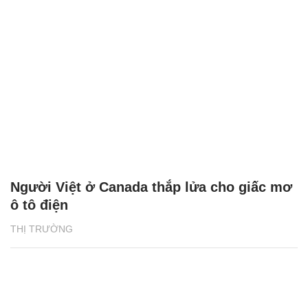
Người Việt ở Canada thắp lửa cho giấc mơ
ô tô điện
THỊ TRƯỜNG