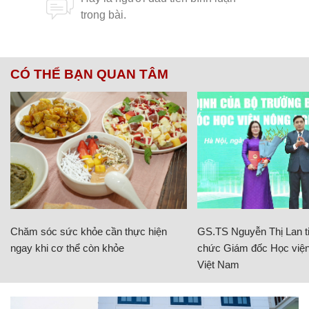
CÓ THỂ BẠN QUAN TÂM
Chăm sóc sức khỏe cần thực hiện
GS.TS Nguyễn Thị Lan ti
ngay khi cơ thể còn khỏe
chức Giám đốc Học viện
Việt Nam