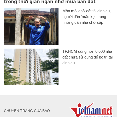
trong thời gian ngắn nhờ mua bán đất
Mòn mỏi chờ đất tái định cư,
người dân 'mắc kẹt' trong
những căn nhà chờ sập
TP.HCM dùng hơn 6.600 nhà
đất chưa sử dụng để bố trí tái
định cư
CHUYÊN TRANG CỦA BÁO