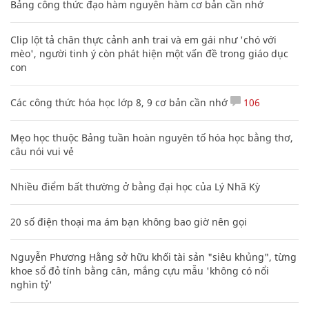
Bảng công thức đạo hàm nguyên hàm cơ bản cần nhớ
Clip lột tả chân thực cảnh anh trai và em gái như 'chó với
mèo', người tinh ý còn phát hiện một vấn đề trong giáo dục
con
Các công thức hóa học lớp 8, 9 cơ bản cần nhớ
106
Mẹo học thuộc Bảng tuần hoàn nguyên tố hóa học bằng thơ,
câu nói vui vẻ
Nhiều điểm bất thường ở bằng đại học của Lý Nhã Kỳ
20 số điện thoại ma ám bạn không bao giờ nên gọi
Nguyễn Phương Hằng sở hữu khối tài sản "siêu khủng", từng
khoe sổ đỏ tính bằng cân, mắng cựu mẫu 'không có nổi
nghìn tỷ'