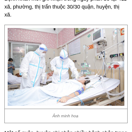
xã, phường, thị trấn thuộc 30/30 quận, huyện, thị
xã.
Ảnh minh hoạ