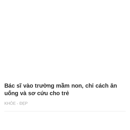
Bác sĩ vào trường mầm non, chỉ cách ăn
uống và sơ cứu cho trẻ
KHỎE - ĐẸP