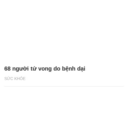
68 người tử vong do bệnh dại
SỨC KHỎE