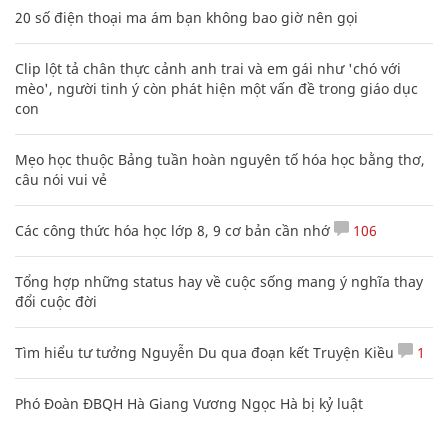
20 số điện thoại ma ám bạn không bao giờ nên gọi
Clip lột tả chân thực cảnh anh trai và em gái như 'chó với
mèo', người tinh ý còn phát hiện một vấn đề trong giáo dục
con
Mẹo học thuộc Bảng tuần hoàn nguyên tố hóa học bằng thơ,
câu nói vui vẻ
Các công thức hóa học lớp 8, 9 cơ bản cần nhớ
106
Tổng hợp những status hay về cuộc sống mang ý nghĩa thay
đổi cuộc đời
Tìm hiểu tư tưởng Nguyễn Du qua đoạn kết Truyện Kiều
1
Phó Đoàn ĐBQH Hà Giang Vương Ngọc Hà bị kỷ luật