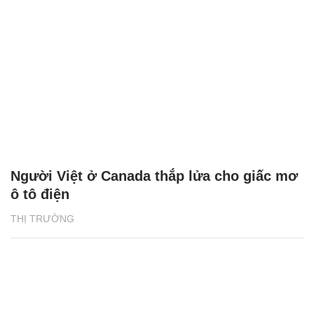
Người Việt ở Canada thắp lửa cho giấc mơ
ô tô điện
THỊ TRƯỜNG