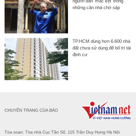
người dân 'mắc kẹt' trong
những căn nhà chờ sập
TP.HCM dùng hơn 6.600 nhà
đất chưa sử dụng để bố trí tái
định cư
CHUYÊN TRANG CỦA BÁO
Tòa soạn: Tòa nhà Cục Tần Số, 115 Trần Duy Hưng Hà Nội