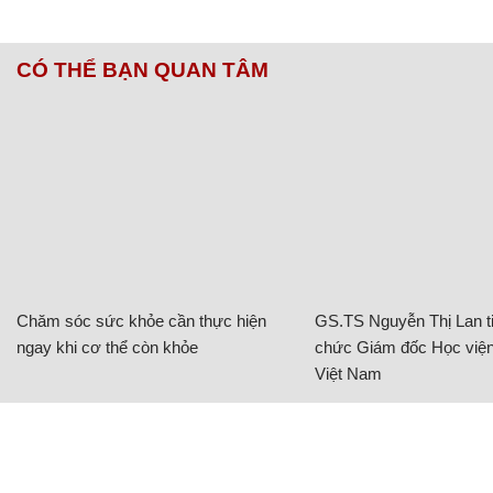
CÓ THỂ BẠN QUAN TÂM
Chăm sóc sức khỏe cần thực hiện
GS.TS Nguyễn Thị Lan ti
ngay khi cơ thể còn khỏe
chức Giám đốc Học viện
Việt Nam