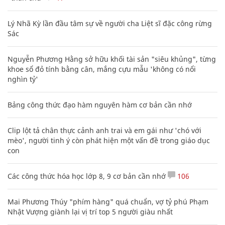
Lý Nhã Kỳ lần đầu tâm sự về người cha Liệt sĩ đặc công rừng
Sác
Nguyễn Phương Hằng sở hữu khối tài sản "siêu khủng", từng
khoe sổ đỏ tính bằng cân, mắng cựu mẫu 'không có nổi
nghìn tỷ'
Bảng công thức đạo hàm nguyên hàm cơ bản cần nhớ
Clip lột tả chân thực cảnh anh trai và em gái như 'chó với
mèo', người tinh ý còn phát hiện một vấn đề trong giáo dục
con
Các công thức hóa học lớp 8, 9 cơ bản cần nhớ
106
Mai Phương Thúy "phím hàng" quá chuẩn, vợ tỷ phú Phạm
Nhật Vượng giành lại vị trí top 5 người giàu nhất