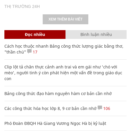
THỊ TRƯỜNG 24H
XEM THÊM BÀI VIẾT
Đọc nhiều
Bình luận nhiều
Cách học thuộc nhanh Bảng công thức lượng giác bằng thơ,
"thần chú"
17
Clip lột tả chân thực cảnh anh trai và em gái như 'chó với
mèo', người tinh ý còn phát hiện một vấn đề trong giáo dục
con
Bảng công thức đạo hàm nguyên hàm cơ bản cần nhớ
Các công thức hóa học lớp 8, 9 cơ bản cần nhớ
106
Phó Đoàn ĐBQH Hà Giang Vương Ngọc Hà bị kỷ luật