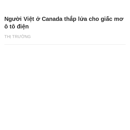
Người Việt ở Canada thắp lửa cho giấc mơ
ô tô điện
THỊ TRƯỜNG