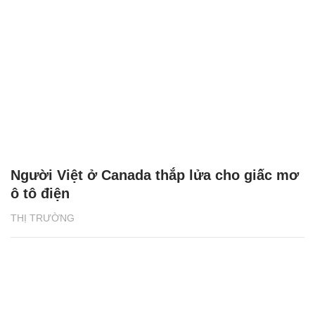
Người Việt ở Canada thắp lửa cho giấc mơ
ô tô điện
THỊ TRƯỜNG