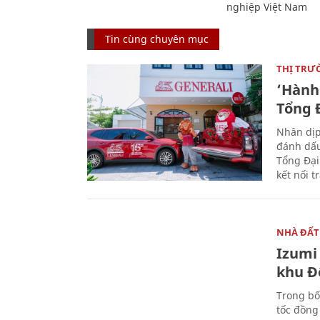
nghiệp Việt Nam
Tin cùng chuyên mục
THỊ TRƯ
‘Hành 
Tổng Đ
Nhân dịp
đánh dấu
Tổng Đại
kết nối t
NHÀ ĐẤT
Izumi 
khu Đ
Trong bố
tốc đồng