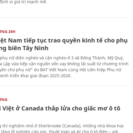
 định vị giá trị mạnh mẽ.
ỜNG 24H
iệt Nam tiếp tục trao quyền kinh tế cho phụ
ng biên Tây Ninh
phụ nữ diện nghèo và cận nghèo ở 3 xã Đông Thành, Mỹ Quý,
 Lập vừa tiếp cận nguồn vốn vay không lãi suất từ chương trình
yền cho phụ nữ” do BAT Việt Nam cùng Hội Liên hiệp Phụ nữ
Ninh triển khai giai đoạn 2025-2026.
ỜNG
 Việt ở Canada thắp lửa cho giấc mơ ô tô
 thí nghiệm nhỏ ở Sherbrooke (Canada), những nhà khoa học
lặng lẽ nghiên cứu pin, thuật toán và AI cho ô tô điện – với