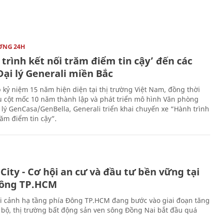
ỜNG 24H
trình kết nối trăm điểm tin cậy’ đến các
ại lý Generali miền Bắc
 kỷ niệm 15 năm hiện diện tại thị trường Việt Nam, đồng thời
 cột mốc 10 năm thành lập và phát triển mô hình Văn phòng
 lý GenCasa/GenBella, Generali triển khai chuyến xe “Hành trình
răm điểm tin cậy”.
City - Cơ hội an cư và đầu tư bền vững tại
ông TP.HCM
i cảnh hạ tầng phía Đông TP.HCM đang bước vào giai đoạn tăng
 bộ, thị trường bất động sản ven sông Đồng Nai bắt đầu quá