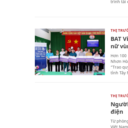
trình tái
THỊ TRƯ
BAT V
nữ vù
Hơn 100 
Nhơn Hòa
“Trao qu
tỉnh Tây 
THỊ TRƯ
Người
điện
Từ phòng
Việt Nam 