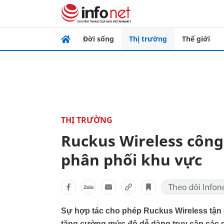
Đời sống
Thị trường
Thế giới
THỊ TRƯỜNG
Ruckus Wireless công
phân phối khu vực
Sự hợp tác cho phép Ruckus Wireless tận 
tăng cường mức độ dễ dàng truy cập các g