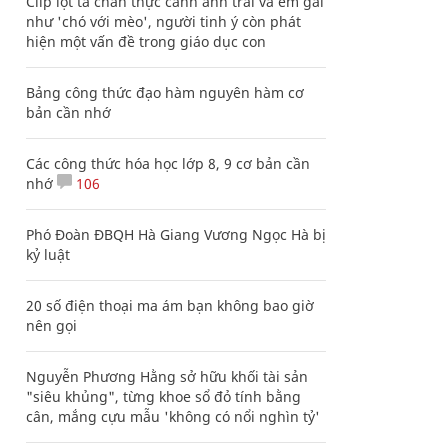
Clip lột tả chân thực cảnh anh trai và em gái
như 'chó với mèo', người tinh ý còn phát
hiện một vấn đề trong giáo dục con
Bảng công thức đạo hàm nguyên hàm cơ
bản cần nhớ
Các công thức hóa học lớp 8, 9 cơ bản cần
nhớ
106
Phó Đoàn ĐBQH Hà Giang Vương Ngọc Hà bị
kỷ luật
20 số điện thoại ma ám bạn không bao giờ
nên gọi
Nguyễn Phương Hằng sở hữu khối tài sản
"siêu khủng", từng khoe sổ đỏ tính bằng
cân, mắng cựu mẫu 'không có nổi nghìn tỷ'