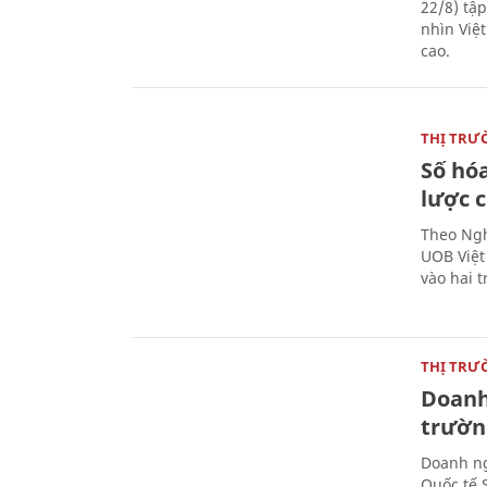
22/8) tậ
nhìn Việ
cao.
THỊ TRƯ
Số hóa
lược 
Theo Ngh
UOB Việt
vào hai t
THỊ TRƯ
Doanh 
trườn
Doanh ng
Quốc tế 