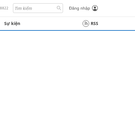
18822
Đăng nhập
Sự kiện
RSS