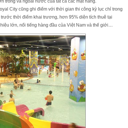
ớn trong và ngoài nước của tất cả các mặt hàng.
al City cũng ghi điểm với thời gian thi công kỳ lục chỉ trong
 trước thời điểm khai trương, hơn 95% diện tích thuê tại
iệu lớn, nổi tiếng hàng đầu của Việt Nam và thế giới…