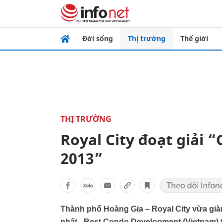
Đời sống
Thị trường
Thế giới
THỊ TRƯỜNG
Royal City đoạt giải 
2013”
Thành phố Hoàng Gia – Royal City vừa giành
nhất - Best Condo Development (Vietnam) t