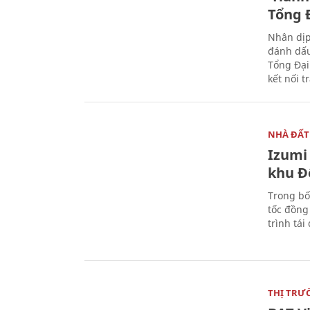
Tổng Đ
Nhân dịp
đánh dấu
Tổng Đại
kết nối t
NHÀ ĐẤT
Izumi 
khu Đ
Trong bố
tốc đồng
trình tái
THỊ TRƯ