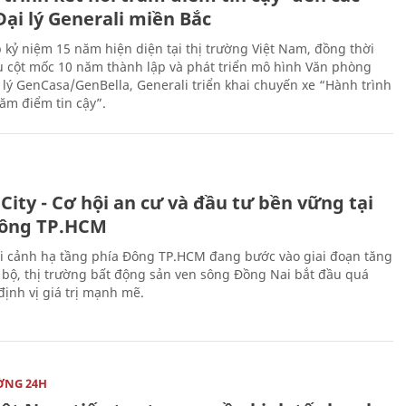
ại lý Generali miền Bắc
 kỷ niệm 15 năm hiện diện tại thị trường Việt Nam, đồng thời
 cột mốc 10 năm thành lập và phát triển mô hình Văn phòng
 lý GenCasa/GenBella, Generali triển khai chuyến xe “Hành trình
răm điểm tin cậy”.
City - Cơ hội an cư và đầu tư bền vững tại
ông TP.HCM
i cảnh hạ tầng phía Đông TP.HCM đang bước vào giai đoạn tăng
 bộ, thị trường bất động sản ven sông Đồng Nai bắt đầu quá
 định vị giá trị mạnh mẽ.
ỜNG 24H