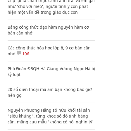
Clip lột tả chân thực cảnh anh trai và em gái
như 'chó với mèo', người tinh ý còn phát
hiện một vấn đề trong giáo dục con
Bảng công thức đạo hàm nguyên hàm cơ
bản cần nhớ
Các công thức hóa học lớp 8, 9 cơ bản cần
nhớ
106
Phó Đoàn ĐBQH Hà Giang Vương Ngọc Hà bị
kỷ luật
20 số điện thoại ma ám bạn không bao giờ
nên gọi
Nguyễn Phương Hằng sở hữu khối tài sản
"siêu khủng", từng khoe sổ đỏ tính bằng
cân, mắng cựu mẫu 'không có nổi nghìn tỷ'