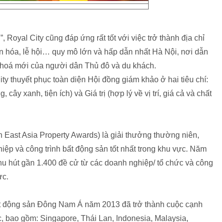
 Royal City cũng đáp ứng rất tốt với việc trở thành địa chỉ
n hóa, lễ hội… quy mô lớn và hấp dẫn nhất Hà Nội, nơi dẫn
ăn hoá mới của người dân Thủ đô và du khách.
ty thuyết phục toàn diện Hội đồng giám khảo ở hai tiêu chí:
ây xanh, tiện ích) và Giá trị (hợp lý về vị trí, giá cả và chất
East Asia Property Awards) là giải thưởng thường niên,
ệp và công trình bất động sản tốt nhất trong khu vực. Năm
hu hút gần 1.400 đề cử từ các doanh nghiệp/ tổ chức và công
ực.
ất động sản Đông Nam Á năm 2013 đã trở thành cuộc cạnh
ực, bao gồm: Singapore, Thái Lan, Indonesia, Malaysia,