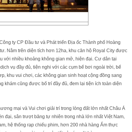
o Công ty CP Đầu tư và Phát triển Địa ốc Thành phố Hoàng
tư. Nằm trên diện tích hơn 12ha, khu căn hộ Royal City được
Âu với nhiều khoảng không gian mở, hiện đại. Cư dân tại
ch vụ đầy đủ, tiện nghi với các cụm bể bơi ngoài trời, bể
ợp, khu vui chơi, các không gian sinh hoạt cộng đồng sang
g khám cũng được bố trí đầy đủ, đem lại tiện ích toàn diện
ương mại và Vui chơi giải trí trong lòng đất lớn nhất Châu Á
iện đại, sân trượt băng tự nhiên trong nhà lớn nhất Việt Nam,
Nam, hệ thống rạp chiếu phim, hơn 200 nhà hàng Ẩm thực