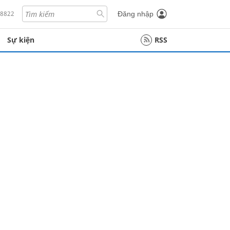
18822
Đăng nhập
Sự kiện
RSS