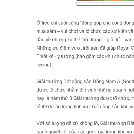
Ở tiêu chí cuối cùng “đóng góp cho cộng đồng”,
mua sắm – vui chơi và tổ chức các sự kiện vă
đầu về những xu thế thời trang – giải trí – v
Những ưu điểm vượt trội trên đã giúp Royal Ci
Thiết kế - ý tưởng (bao gồm các khu chức năng, c
lượng).
Giải thưởng Bất động sản Đông Nam Á (South 
được tổ chức nhằm tôn vinh những doanh nghi
nay là năm thứ 3 Giải thưởng được tổ chức, t
trình/ dự án trong lĩnh vực bất động sản khu v
Với số lượng đề cử khồng lồ, Giải thưởng B
tranh quyết liệt của các quốc gia trong khu v