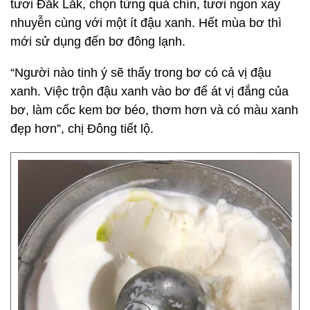
tươi Đắk Lắk, chọn từng quả chín, tươi ngon xay
nhuyễn cùng với một ít đậu xanh. Hết mùa bơ thì
mới sử dụng đến bơ đông lạnh.
“Người nào tinh ý sẽ thấy trong bơ có cả vị đậu
xanh. Việc trộn đậu xanh vào bơ để át vị đắng của
bơ, làm cốc kem bơ béo, thơm hơn và có màu xanh
đẹp hơn”, chị Đông tiết lộ.