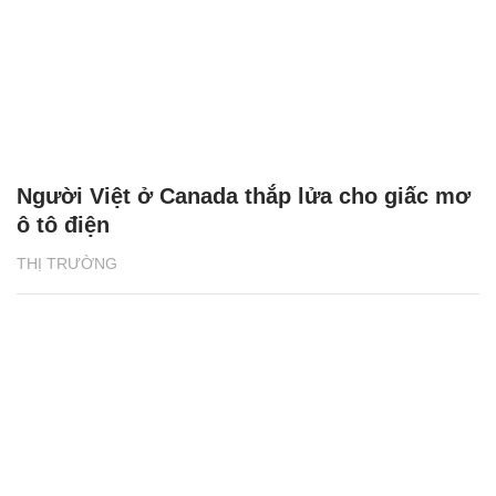
Người Việt ở Canada thắp lửa cho giấc mơ
ô tô điện
THỊ TRƯỜNG