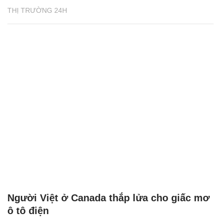
THỊ TRƯỜNG 24H
Người Việt ở Canada thắp lửa cho giấc mơ
ô tô điện