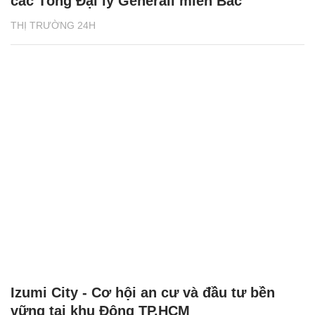
các Tổng Đại lý Generali miền Bắc
THỊ TRƯỜNG 24H
Izumi City - Cơ hội an cư và đầu tư bền
vững tại khu Đông TP.HCM