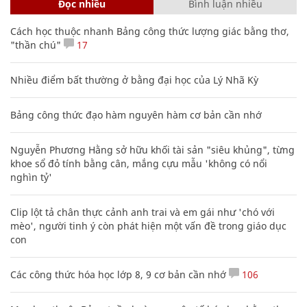
Đọc nhiều
Bình luận nhiều
Cách học thuộc nhanh Bảng công thức lượng giác bằng thơ,
"thần chú"
17
Nhiều điểm bất thường ở bằng đại học của Lý Nhã Kỳ
Bảng công thức đạo hàm nguyên hàm cơ bản cần nhớ
Nguyễn Phương Hằng sở hữu khối tài sản "siêu khủng", từng
khoe sổ đỏ tính bằng cân, mắng cựu mẫu 'không có nổi
nghìn tỷ'
Clip lột tả chân thực cảnh anh trai và em gái như 'chó với
mèo', người tinh ý còn phát hiện một vấn đề trong giáo dục
con
Các công thức hóa học lớp 8, 9 cơ bản cần nhớ
106