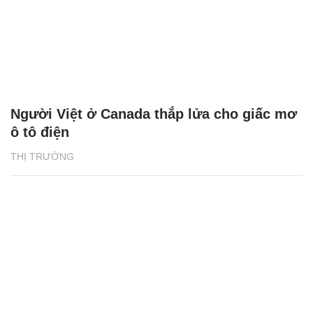
Người Việt ở Canada thắp lửa cho giấc mơ
ô tô điện
THỊ TRƯỜNG