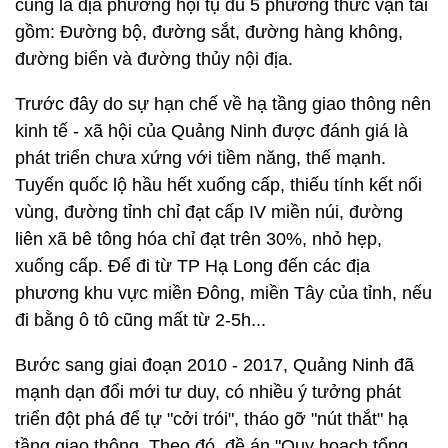
cũng là địa phương hội tụ đủ 5 phương thức vận tải
gồm: Đường bộ, đường sắt, đường hàng không,
đường biển và đường thủy nội địa.
Trước đây do sự hạn chế về hạ tầng giao thông nên
kinh tế - xã hội của Quảng Ninh được đánh giá là
phát triển chưa xứng với tiềm năng, thế mạnh.
Tuyến quốc lộ hầu hết xuống cấp, thiếu tính kết nối
vùng, đường tỉnh chỉ đạt cấp IV miền núi, đường
liên xã bê tông hóa chỉ đạt trên 30%, nhỏ hẹp,
xuống cấp. Để đi từ TP Hạ Long đến các địa
phương khu vực miền Đông, miền Tây của tỉnh, nếu
đi bằng ô tô cũng mất từ 2-5h...
Bước sang giai đoạn 2010 - 2017, Quảng Ninh đã
mạnh dạn đổi mới tư duy, có nhiều ý tưởng phát
triển đột phá để tự "cởi trói", tháo gỡ "nút thắt" hạ
tầng giao thông. Theo đó, đề án "Quy hoạch tổng