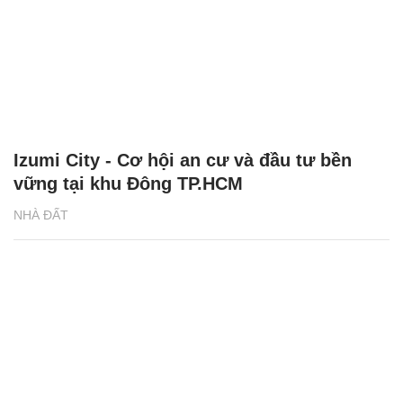
Izumi City - Cơ hội an cư và đầu tư bền
vững tại khu Đông TP.HCM
NHÀ ĐẤT