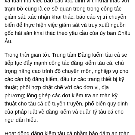
xa tuân thủ việc báo cáo xác định vị trí khai thác với
trạm bờ cũng là cơ sở quan trọng trong công tác
giám sát, xác nhận khai thác, báo cáo vị trí chuyến
biển để thực hiện việc giám sát và truy xuất nguồn
gốc hải sản khai thác theo yêu cầu của ủy ban Châu
Âu.
Trong thời gian tới, Trung tâm Đăng kiểm tàu cá sẽ
tiếp tục đẩy mạnh công tác đăng kiểm tàu cá, chú
trọng nâng cao trình độ chuyên môn, nghiệp vụ cho
các cán bộ đăng kiểm, đầu tư các trang thiết bị kỹ
thuật; phối hợp chặt chẽ với các đơn vị, địa
phương; lồng ghép các đợt kiểm tra an toàn kỹ
thuật cho tàu cá để tuyên truyền, phổ biến quy định
của pháp luật về đăng kiểm và quản lý tàu cá cho
ngư dân hiểu.
Hoạt động đăng kiểm tàu cá nhằm bảo đảm an toàn