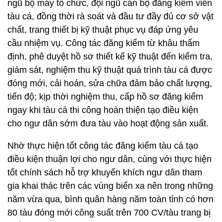
ngũ bộ máy tổ chức, đội ngũ cán bộ đăng kiểm viên
tàu cá, đồng thời rà soát và đầu tư đầy đủ cơ sở vật
chất, trang thiết bị kỹ thuật phục vụ đáp ứng yêu
cầu nhiệm vụ. Công tác đăng kiểm từ khâu thẩm
định, phê duyệt hồ sơ thiết kế kỹ thuật đến kiểm tra,
giám sát, nghiệm thu kỹ thuật quá trình tàu cá được
đóng mới, cải hoán, sửa chữa đảm bảo chất lượng,
tiến độ; kịp thời nghiệm thu, cấp hồ sơ đăng kiểm
ngay khi tàu cá thi công hoàn thiện tạo điều kiện
cho ngư dân sớm đưa tàu vào hoạt động sản xuất.
Nhờ thực hiện tốt công tác đăng kiểm tàu cá tạo
điều kiện thuận lợi cho ngư dân, cùng với thực hiện
tốt chính sách hỗ trợ khuyến khích ngư dân tham
gia khai thác trên các vùng biển xa nên trong những
năm vừa qua, bình quân hàng năm toàn tỉnh có hơn
80 tàu đóng mới công suất trên 700 CV/tàu trang bị