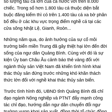
số lượng tàu cá lớn của cả nước với trên 8.000
chiếc. Trong số hơn 1.800 tàu cá thuộc diện bắt
buộc đăng kiểm thì có trên 1.400 tàu cá xa bờ phân
bố đều ở các khu vực trọng điểm nghề cá tại các
cửa sông Nhật Lệ, Gianh, Roòn...
Những năm qua, do ảnh hưởng của sự cố môi
trường biển miền Trung đã gây thiệt hại lớn đến đời
sống của ngư dân Quảng Bình. Cùng với đó là sự
kiện Ủy ban Châu Âu cảnh báo thẻ vàng đối với
ngành thủy sản Việt Nam đã khiến tình hình khai
thác thủy sản đứng trước những khó khăn thách
thức lớn đối với nghề khai thác thủy sản biển.
Trước tình hình đó, UBND tỉnh Quảng Bình đã chỉ
đạo ngành Nông nghiệp và PTNT đẩy mạnh công
tác chỉ đạo, hướng dẫn ngư dân chuyển đổi ngư
trường vươn khơi sản xuất, đồng thời tổ chức đồng