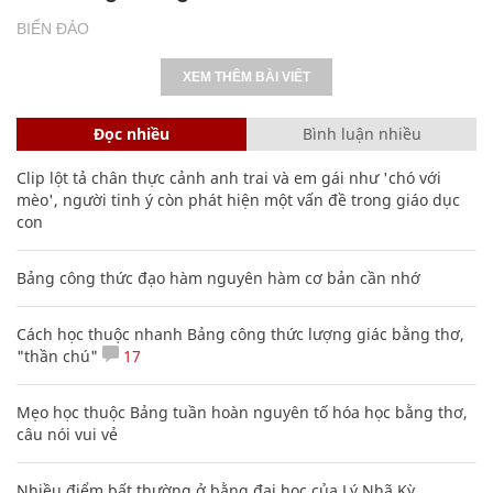
BIỂN ĐẢO
XEM THÊM BÀI VIẾT
Đọc nhiều
Bình luận nhiều
Clip lột tả chân thực cảnh anh trai và em gái như 'chó với
mèo', người tinh ý còn phát hiện một vấn đề trong giáo dục
con
Bảng công thức đạo hàm nguyên hàm cơ bản cần nhớ
Cách học thuộc nhanh Bảng công thức lượng giác bằng thơ,
"thần chú"
17
Mẹo học thuộc Bảng tuần hoàn nguyên tố hóa học bằng thơ,
câu nói vui vẻ
Nhiều điểm bất thường ở bằng đại học của Lý Nhã Kỳ