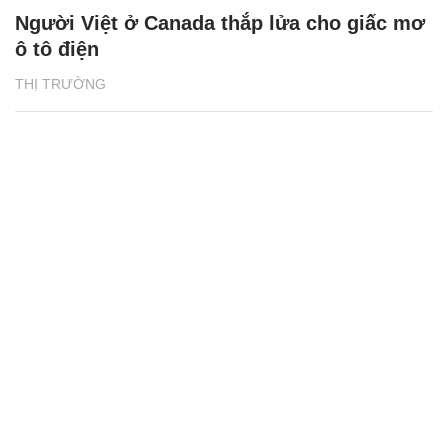
Người Việt ở Canada thắp lửa cho giấc mơ
ô tô điện
THỊ TRƯỜNG