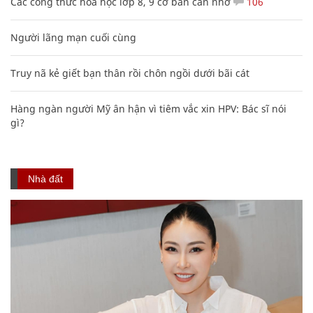
Các công thức hóa học lớp 8, 9 cơ bản cần nhớ
106
Người lãng mạn cuối cùng
Truy nã kẻ giết bạn thân rồi chôn ngồi dưới bãi cát
Hàng ngàn người Mỹ ân hận vì tiêm vắc xin HPV: Bác sĩ nói
gì?
Nhà đất