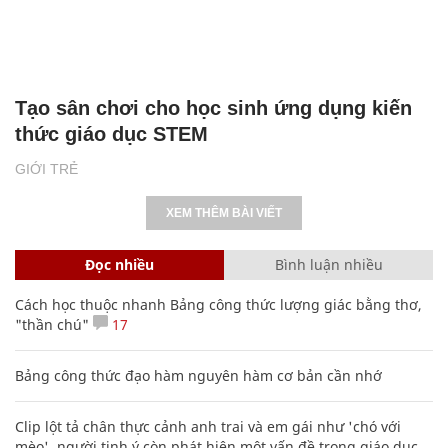
Tạo sân chơi cho học sinh ứng dụng kiến
thức giáo dục STEM
GIỚI TRẺ
XEM THÊM BÀI VIẾT
Đọc nhiều
Bình luận nhiều
Cách học thuộc nhanh Bảng công thức lượng giác bằng thơ,
"thần chú"
17
Bảng công thức đạo hàm nguyên hàm cơ bản cần nhớ
Clip lột tả chân thực cảnh anh trai và em gái như 'chó với
mèo', người tinh ý còn phát hiện một vấn đề trong giáo dục