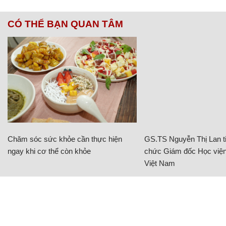
CÓ THỂ BẠN QUAN TÂM
Chăm sóc sức khỏe cần thực hiện
GS.TS Nguyễn Thị Lan ti
ngay khi cơ thể còn khỏe
chức Giám đốc Học viện
Việt Nam