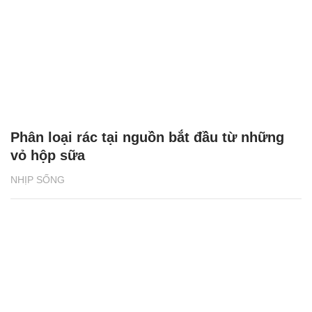
Phân loại rác tại nguồn bắt đầu từ những
vỏ hộp sữa
NHỊP SỐNG