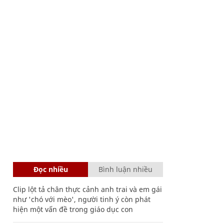
Đọc nhiều
Bình luận nhiều
Clip lột tả chân thực cảnh anh trai và em gái
như 'chó với mèo', người tinh ý còn phát
hiện một vấn đề trong giáo dục con