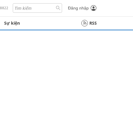
18822
Đăng nhập
Sự kiện
RSS