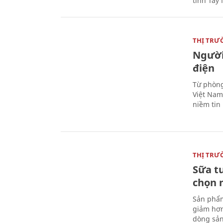
tỉnh Tây 
THỊ TRƯ
Người
điện
Từ phòng
Việt Nam 
niềm tin
THỊ TRƯ
Sữa t
chọn 
Sản phẩm
giảm hơn
dòng sản