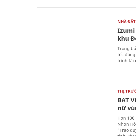
NHÀ ĐẤT
Izumi 
khu Đ
Trong bố
tốc đồng
trình tái
THỊ TRƯ
BAT V
nữ vù
Hơn 100 
Nhơn Hòa
“Trao qu