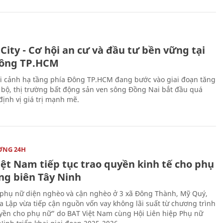
City - Cơ hội an cư và đầu tư bền vững tại
ông TP.HCM
i cảnh hạ tầng phía Đông TP.HCM đang bước vào giai đoạn tăng
 bộ, thị trường bất động sản ven sông Đồng Nai bắt đầu quá
 định vị giá trị mạnh mẽ.
ỜNG 24H
iệt Nam tiếp tục trao quyền kinh tế cho phụ
ng biên Tây Ninh
phụ nữ diện nghèo và cận nghèo ở 3 xã Đông Thành, Mỹ Quý,
 Lập vừa tiếp cận nguồn vốn vay không lãi suất từ chương trình
yền cho phụ nữ” do BAT Việt Nam cùng Hội Liên hiệp Phụ nữ