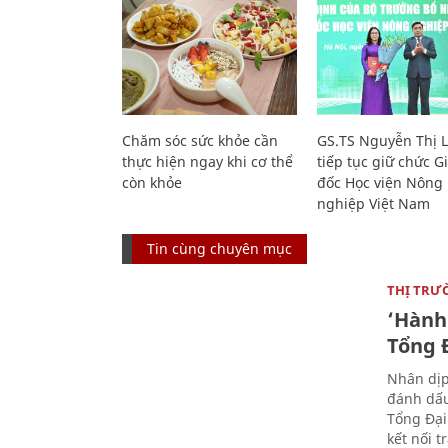
Chăm sóc sức khỏe cần
GS.TS Nguyễn Thị 
thực hiện ngay khi cơ thể
tiếp tục giữ chức 
còn khỏe
đốc Học viện Nông
nghiệp Việt Nam
Tin cùng chuyên mục
THỊ TRƯ
‘Hành 
Tổng Đ
Nhân dịp
đánh dấu
Tổng Đại
kết nối t