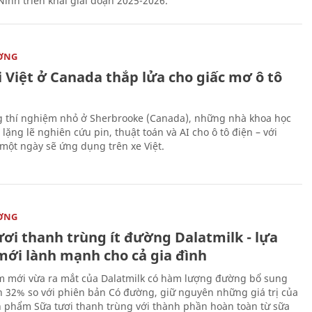
Ninh triển khai giai đoạn 2025-2026.
ỜNG
 Việt ở Canada thắp lửa cho giấc mơ ô tô
 thí nghiệm nhỏ ở Sherbrooke (Canada), những nhà khoa học
lặng lẽ nghiên cứu pin, thuật toán và AI cho ô tô điện – với
 một ngày sẽ ứng dụng trên xe Việt.
ỜNG
ươi thanh trùng ít đường Dalatmilk - lựa
mới lành mạnh cho cả gia đình
 mới vừa ra mắt của Dalatmilk có hàm lượng đường bổ sung
 32% so với phiên bản Có đường, giữ nguyên những giá trị của
 phẩm Sữa tươi thanh trùng với thành phần hoàn toàn từ sữa