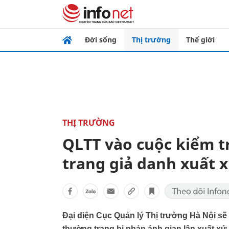
Đời sống
Thị trường
Thế giới
THỊ TRƯỜNG
QLTT vào cuộc kiểm t
trang giả danh xuất 
Đại diện Cục Quản lý Thị trường Hà Nội sẽ
thường trang bị phản ánh gian lận xuất xứ.