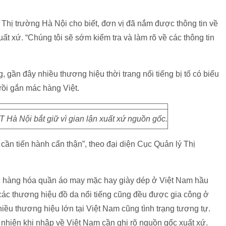
hị trường Hà Nội cho biết, đơn vị đã nắm được thông tin về
uất xứ. “Chúng tôi sẽ sớm kiểm tra và làm rõ về các thông tin
gần đây nhiều thương hiệu thời trang nổi tiếng bị tố có biểu
rồi gắn mác hàng Việt.
 Hà Nội bắt giữ vì gian lận xuất xứ nguồn gốc.
a cần tiến hành cẩn thận”, theo đại diện Cục Quản lý Thị
i, hàng hóa quần áo may mặc hay giày dép ở Việt Nam hầu
các thương hiệu đồ da nổi tiếng cũng đều được gia công ở
ều thương hiệu lớn tại Việt Nam cũng tình trạng tương tự.
nhiên khi nhập về Việt Nam cần ghi rõ nguồn gốc xuất xứ.