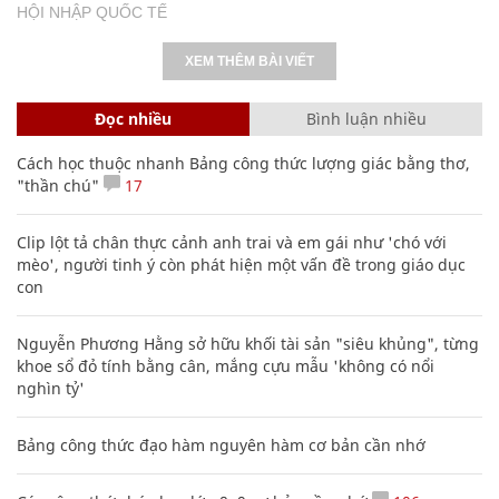
HỘI NHẬP QUỐC TẾ
XEM THÊM BÀI VIẾT
Đọc nhiều
Bình luận nhiều
Cách học thuộc nhanh Bảng công thức lượng giác bằng thơ,
"thần chú"
17
Clip lột tả chân thực cảnh anh trai và em gái như 'chó với
mèo', người tinh ý còn phát hiện một vấn đề trong giáo dục
con
Nguyễn Phương Hằng sở hữu khối tài sản "siêu khủng", từng
khoe sổ đỏ tính bằng cân, mắng cựu mẫu 'không có nổi
nghìn tỷ'
Bảng công thức đạo hàm nguyên hàm cơ bản cần nhớ