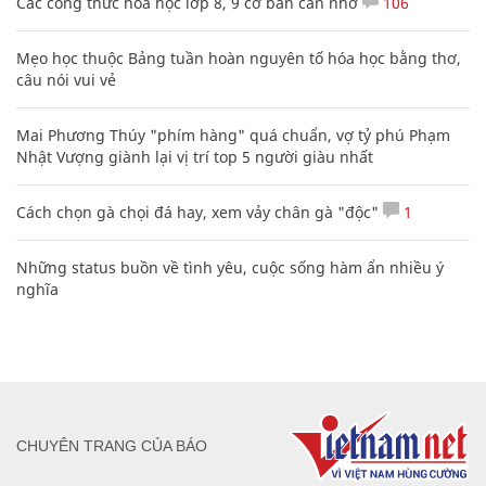
Các công thức hóa học lớp 8, 9 cơ bản cần nhớ
106
Mẹo học thuộc Bảng tuần hoàn nguyên tố hóa học bằng thơ,
câu nói vui vẻ
Mai Phương Thúy "phím hàng" quá chuẩn, vợ tỷ phú Phạm
Nhật Vượng giành lại vị trí top 5 người giàu nhất
Cách chọn gà chọi đá hay, xem vảy chân gà "độc"
1
Những status buồn về tình yêu, cuộc sống hàm ẩn nhiều ý
nghĩa
CHUYÊN TRANG CỦA BÁO