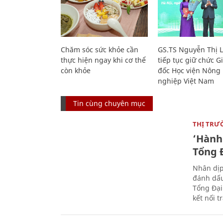
Chăm sóc sức khỏe cần
GS.TS Nguyễn Thị 
thực hiện ngay khi cơ thể
tiếp tục giữ chức 
còn khỏe
đốc Học viện Nông
nghiệp Việt Nam
Tin cùng chuyên mục
THỊ TRƯ
‘Hành 
Tổng Đ
Nhân dịp
đánh dấu
Tổng Đại
kết nối t