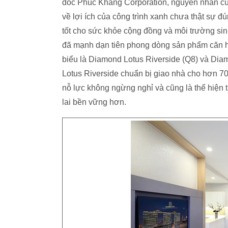
đốc Phuc Khang Corporation, nguyên nhân của
về lợi ích của công trình xanh chưa thật sự 
tốt cho sức khỏe cộng đồng và môi trường si
đã mạnh dạn tiên phong dòng sản phẩm căn hộ
biểu là Diamond Lotus Riverside (Q8) và Di
Lotus Riverside chuẩn bị giao nhà cho hơn 7
nỗ lực không ngừng nghỉ và cũng là thể hiện 
lai bền vững hơn.