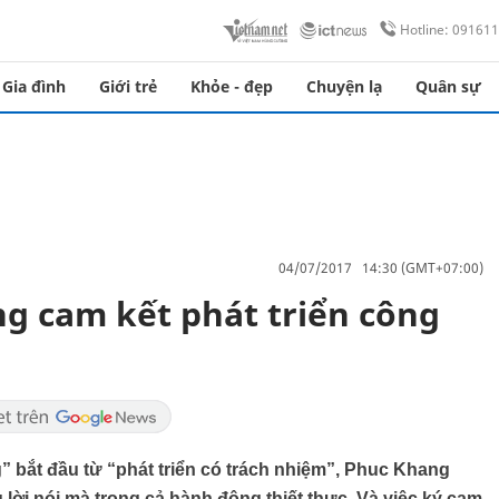
Hotline: 09161
Gia đình
Giới trẻ
Khỏe - đẹp
Chuyện lạ
Quân sự
04/07/2017 14:30 (GMT+07:00)
g cam kết phát triển công
ng” bắt đầu từ “phát triển có trách nhiệm”, Phuc Khang
 lời nói mà trong cả hành động thiết thực. Và việc ký cam