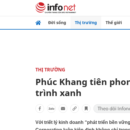
Đời sống
Thị trường
Thế giới
THỊ TRƯỜNG
Phúc Khang tiên phon
trình xanh
Với triết lý kinh doanh “phát triển bền vữ
Corporation luôn kiên định không chỉ trong