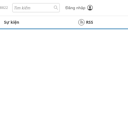
18822
Đăng nhập
Sự kiện
RSS