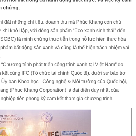
nh chứng.
chỉ đặt những chỉ tiêu, doanh thu mà Phúc Khang còn chú
từ khi khởi lập, với dòng sản phẩm “Eco-xanh sinh thái” đến
USGBC) là minh chứng thực tiễn trong nỗ lực hiện thực hóa
 phẩm bất động sản xanh và cũng là thể hiện trách nhiệm vai
g.
 “Chương trình phát triển công trình xanh tại Việt Nam” do
kết cùng IFC (Tổ chức tài chính Quốc tế), dưới sự bảo trợ
Ủy ban Khoa học - Công nghệ & Môi trường của Quốc hội,
ng (Phuc Khang Corporation) là đại diện duy nhất của
nghiệp tiên phong ký cam kết tham gia chương trình.