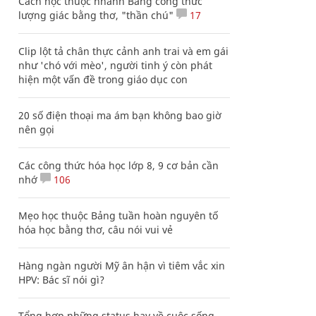
Cách học thuộc nhanh Bảng công thức
lượng giác bằng thơ, "thần chú"
17
Clip lột tả chân thực cảnh anh trai và em gái
như 'chó với mèo', người tinh ý còn phát
hiện một vấn đề trong giáo dục con
20 số điện thoại ma ám bạn không bao giờ
nên gọi
Các công thức hóa học lớp 8, 9 cơ bản cần
nhớ
106
Mẹo học thuộc Bảng tuần hoàn nguyên tố
hóa học bằng thơ, câu nói vui vẻ
Hàng ngàn người Mỹ ân hận vì tiêm vắc xin
HPV: Bác sĩ nói gì?
Tổng hợp những status hay về cuộc sống