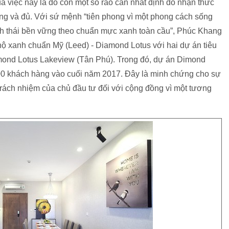
 việc này là do còn một số rào cản nhất định do nhận thức
đúng và đủ. Với sứ mệnh “tiên phong vì một phong cách sống
nh thái bền vững theo chuẩn mực xanh toàn cầu”, Phúc Khang
 xanh chuẩn Mỹ (Leed) - Diamond Lotus với hai dự án tiêu
amond Lotus Lakeview (Tân Phú). Trong đó, dự án Dimond
00 khách hàng vào cuối năm 2017. Đây là minh chứng cho sự
trách nhiệm của chủ đầu tư đối với cộng đồng vì một tương