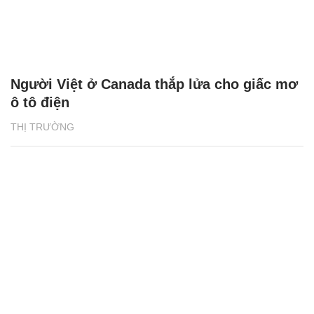
Người Việt ở Canada thắp lửa cho giấc mơ
ô tô điện
THỊ TRƯỜNG