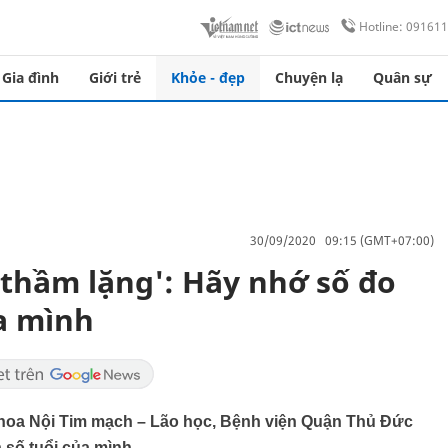
Hotline: 09161
Gia đình
Giới trẻ
Khỏe - đẹp
Chuyện lạ
Quân sự
30/09/2020 09:15 (GMT+07:00)
 thầm lặng': Hãy nhớ số đo
a mình
hoa Nội Tim mạch – Lão học, Bệnh viện Quận Thủ Đức
 số tuổi của mình.