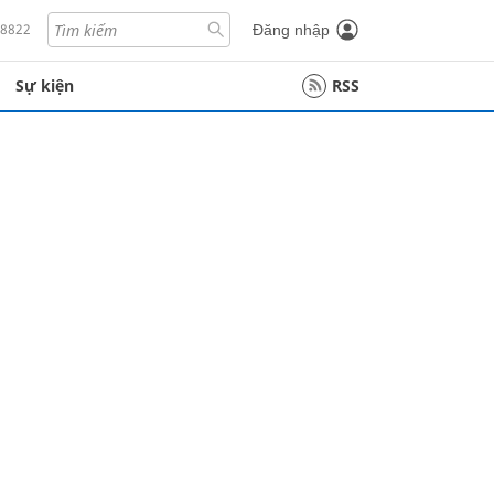
18822
Đăng nhập
Sự kiện
RSS