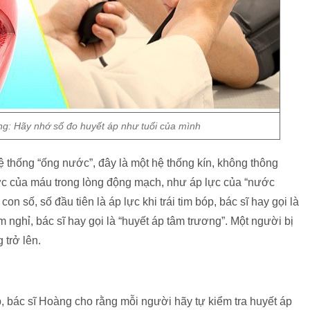
ng: Hãy nhớ số đo huyết áp như tuổi của mình
 thống “ống nước”, đây là một hệ thống kín, không thông
lực của máu trong lòng động mạch, như áp lực của “nước
n số, số đầu tiên là áp lực khi trái tim bóp, bác sĩ hay gọi là
tim nghỉ, bác sĩ hay gọi là “huyết áp tâm trương”. Một người bị
 trở lên.
 bác sĩ Hoàng cho rằng mỗi người hãy tự kiểm tra huyết áp