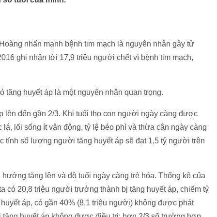
 Hoàng nhấn mạnh bệnh tim mạch là nguyên nhân gây tử
016 ghi nhận tới 17,9 triệu người chết vì bệnh tim mạch,
ó tăng huyết áp là một nguyên nhân quan trọng.
áp lên đến gần 2/3. Khi tuổi thọ con người ngày càng được
 lá, lối sống ít vận động, tỷ lệ béo phì và thừa cân ngày càng
ước tính số lượng người tăng huyết áp sẽ đạt 1,5 tỷ người trên
xu hướng tăng lên và độ tuổi ngày càng trẻ hóa. Thống kê của
có 20,8 triệu người trưởng thành bị tăng huyết áp, chiếm tỷ
g huyết áp, có gần 40% (8,1 triệu người) không được phát
bị tăng huyết áp không được điều trị; hơn 2/3 số trường hợp