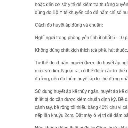
hoặc đến cơ sở y tế để kiểm tra thường xuyên.
đúng do Bộ Y tế khuyến cáo để nắm chỉ số hu
Cách đo huyết áp đúng và chuẩn:
Nghỉ ngơi trong phòng yên tĩnh ít nhất 5 - 10 p
Không dùng chất kích thích (cà phê, hút thuốc,
Tư thế đo chuẩn: người được đo huyết áp ngồi
mức với tim. Ngoài ra, có thể đo ở các tư thế
đường, nên đo thêm huyết áp tư thế đứng nhằ
Sử dụng huyết áp kế thủy ngân, huyết áp kế đồ
thiết bị đo cần được kiểm chuẩn định kỳ. Bề d
cánh tay, bề rộng tối thiểu bằng 40% chu vi c
nếp lằn khuỷu 2cm. Đặt máy ở vị trí để đảm 
Nếu không dùng thiết bị đo tự động, trước khi