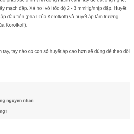
y mạch đập. Xả hơi với tốc độ 2 - 3 mmHg/nhịp đập. Huyết
ập đầu tiên (pha I của Korotkoff) và huyết áp tâm trương
a Korotkoff).
h tay, tay nào có con số huyết áp cao hơn sẽ dùng để theo dõi
hững nguyên nhân
úng?