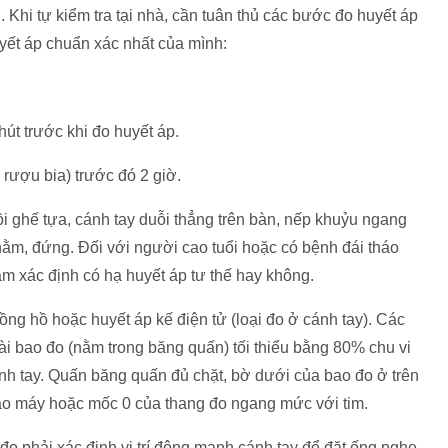
 Khi tự kiểm tra tại nhà, cần tuân thủ các bước đo huyết áp
yết áp chuẩn xác nhất của mình:
hút trước khi đo huyết áp.
 rượu bia) trước đó 2 giờ.
 ghế tựa, cánh tay duỗi thẳng trên bàn, nếp khuỷu ngang
 nằm, đứng. Đối với người cao tuổi hoặc có bệnh đái tháo
m xác định có hạ huyết áp tư thế hay không.
ng hồ hoặc huyết áp kế điện tử (loại đo ở cánh tay). Các
ài bao đo (nằm trong băng quấn) tối thiểu bằng 80% chu vi
ánh tay. Quấn băng quấn đủ chặt, bờ dưới của bao đo ở trên
bảo máy hoặc mốc 0 của thang đo ngang mức với tim.
 đo phải xác định vị trí động mạnh cánh tay để đặt ống nghe.