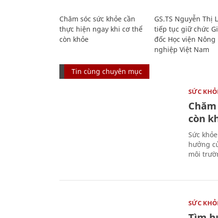
Chăm sóc sức khỏe cần
GS.TS Nguyễn Thị 
thực hiện ngay khi cơ thể
tiếp tục giữ chức 
còn khỏe
đốc Học viện Nông
nghiệp Việt Nam
Tin cùng chuyên mục
SỨC KHỎ
Chăm 
còn k
Sức khỏe
hưởng củ
môi trườ
SỨC KHỎ
Tìm hư