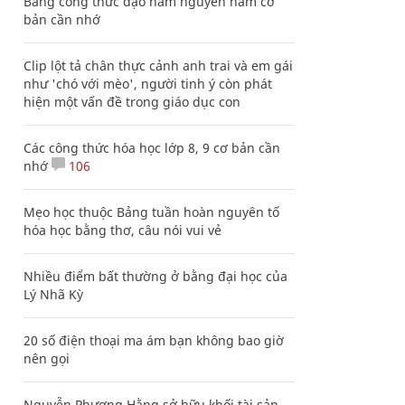
Bảng công thức đạo hàm nguyên hàm cơ
bản cần nhớ
Clip lột tả chân thực cảnh anh trai và em gái
như 'chó với mèo', người tinh ý còn phát
hiện một vấn đề trong giáo dục con
Các công thức hóa học lớp 8, 9 cơ bản cần
nhớ
106
Mẹo học thuộc Bảng tuần hoàn nguyên tố
hóa học bằng thơ, câu nói vui vẻ
Nhiều điểm bất thường ở bằng đại học của
Lý Nhã Kỳ
20 số điện thoại ma ám bạn không bao giờ
nên gọi
Nguyễn Phương Hằng sở hữu khối tài sản