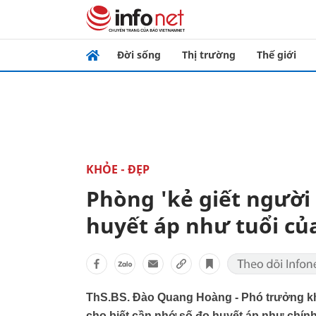
Đời sống
Thị trường
Thế giới
KHỎE - ĐẸP
Phòng 'kẻ giết người
huyết áp như tuổi củ
ThS.BS. Đào Quang Hoàng - Phó trưởng k
cho biết cần nhớ số đo huyết áp như chính