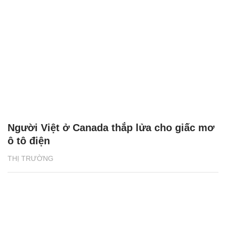
Người Việt ở Canada thắp lửa cho giấc mơ
ô tô điện
THỊ TRƯỜNG