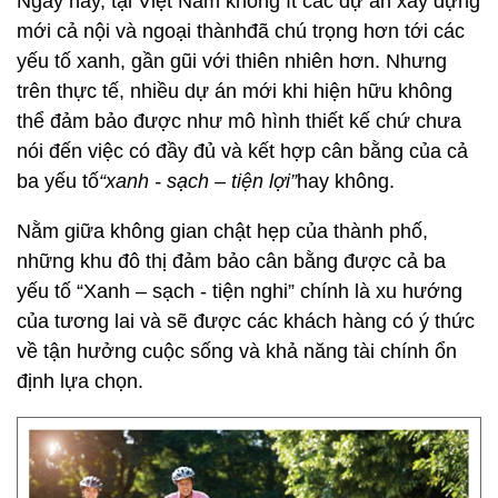
Ngày nay, tại Việt Nam không ít các dự án xây dựng
mới cả nội và ngoại thànhđã chú trọng hơn tới các
yếu tố xanh, gần gũi với thiên nhiên hơn. Nhưng
trên thực tế, nhiều dự án mới khi hiện hữu không
thể đảm bảo được như mô hình thiết kế chứ chưa
nói đến việc có đầy đủ và kết hợp cân bằng của cả
ba yếu tố
“xanh - sạch – tiện lợi”
hay không.
Nằm giữa không gian chật hẹp của thành phố,
những khu đô thị đảm bảo cân bằng được cả ba
yếu tố “Xanh – sạch - tiện nghi” chính là xu hướng
của tương lai và sẽ được các khách hàng có ý thức
về tận hưởng cuộc sống và khả năng tài chính ổn
định lựa chọn.