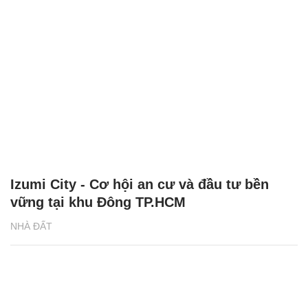
Izumi City - Cơ hội an cư và đầu tư bền
vững tại khu Đông TP.HCM
NHÀ ĐẤT