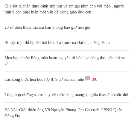
Clip lột tả chân thực cảnh anh trai và em gái như 'chó với mèo', người
tinh ý còn phát hiện một vấn đề trong giáo dục con
20 số điện thoại ma ám bạn không bao giờ nên gọi
Bí mật trận đổ bộ lên bãi biển Tà Lơn của Hải quân Việt Nam
Mẹo học thuộc Bảng tuần hoàn nguyên tố hóa học bằng thơ, câu nói vui
vẻ
Các công thức hóa học lớp 8, 9 cơ bản cần nhớ
106
Tổng hợp những status hay về cuộc sống mang ý nghĩa thay đổi cuộc đời
Hà Nội: Giới thiệu ông Võ Nguyên Phong làm Chủ tịch UBND Quận
Đống Đa