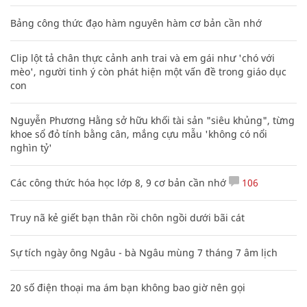
Bảng công thức đạo hàm nguyên hàm cơ bản cần nhớ
Clip lột tả chân thực cảnh anh trai và em gái như 'chó với
mèo', người tinh ý còn phát hiện một vấn đề trong giáo dục
con
Nguyễn Phương Hằng sở hữu khối tài sản "siêu khủng", từng
khoe sổ đỏ tính bằng cân, mắng cựu mẫu 'không có nổi
nghìn tỷ'
Các công thức hóa học lớp 8, 9 cơ bản cần nhớ
106
Truy nã kẻ giết bạn thân rồi chôn ngồi dưới bãi cát
Sự tích ngày ông Ngâu - bà Ngâu mùng 7 tháng 7 âm lịch
20 số điện thoại ma ám bạn không bao giờ nên gọi