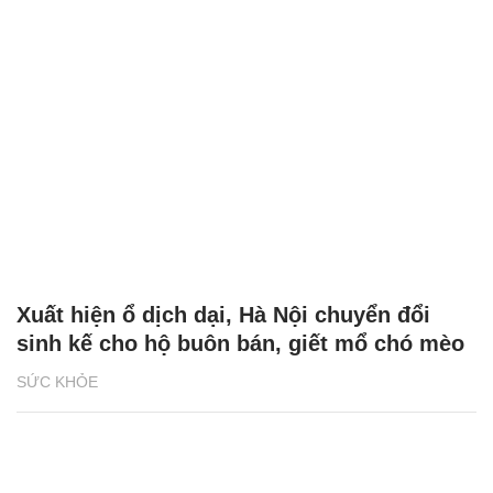
Xuất hiện ổ dịch dại, Hà Nội chuyển đổi
sinh kế cho hộ buôn bán, giết mổ chó mèo
SỨC KHỎE