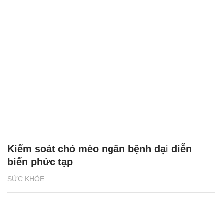
Kiểm soát chó mèo ngăn bệnh dại diễn
biến phức tạp
SỨC KHỎE