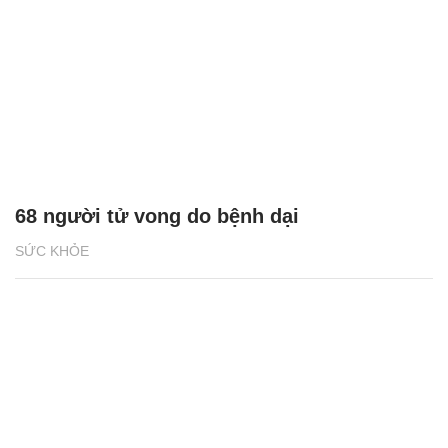
68 người tử vong do bệnh dại
SỨC KHỎE