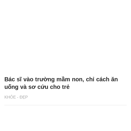
Bác sĩ vào trường mầm non, chỉ cách ăn
uống và sơ cứu cho trẻ
KHỎE - ĐẸP