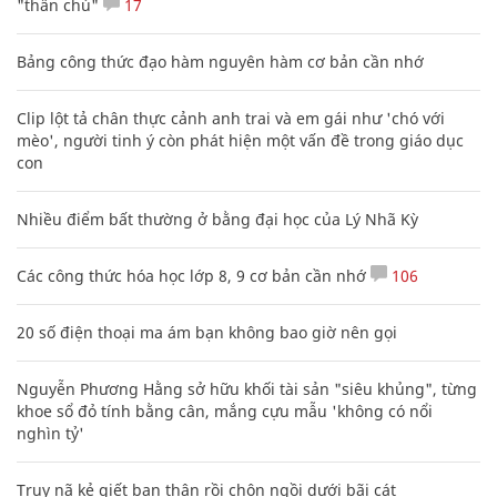
"thần chú"
17
Bảng công thức đạo hàm nguyên hàm cơ bản cần nhớ
Clip lột tả chân thực cảnh anh trai và em gái như 'chó với
mèo', người tinh ý còn phát hiện một vấn đề trong giáo dục
con
Nhiều điểm bất thường ở bằng đại học của Lý Nhã Kỳ
Các công thức hóa học lớp 8, 9 cơ bản cần nhớ
106
20 số điện thoại ma ám bạn không bao giờ nên gọi
Nguyễn Phương Hằng sở hữu khối tài sản "siêu khủng", từng
khoe sổ đỏ tính bằng cân, mắng cựu mẫu 'không có nổi
nghìn tỷ'
Truy nã kẻ giết bạn thân rồi chôn ngồi dưới bãi cát