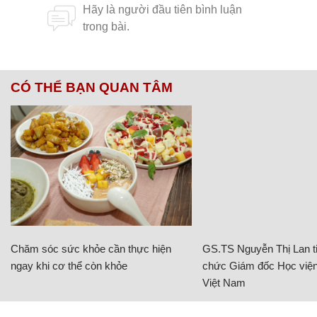
CÓ THỂ BẠN QUAN TÂM
Chăm sóc sức khỏe cần thực hiện
GS.TS Nguyễn Thị Lan ti
ngay khi cơ thể còn khỏe
chức Giám đốc Học viện
Việt Nam