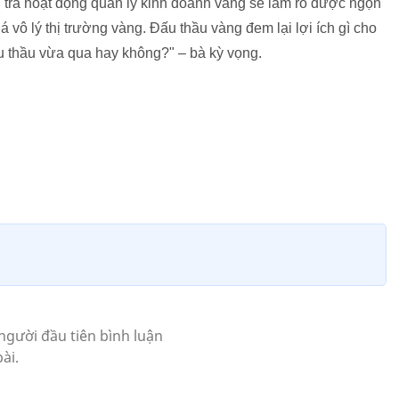
 tra hoạt động quản lý kinh doanh vàng sẽ làm rõ được ngọn
vô lý thị trường vàng. Đấu thầu vàng đem lại lợi ích gì cho
ấu thầu vừa qua hay không?" – bà kỳ vọng.