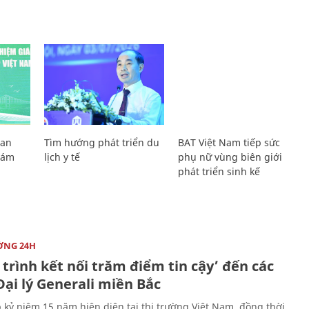
Lan
Tìm hướng phát triển du
BAT Việt Nam tiếp sức
Giám
lịch y tế
phụ nữ vùng biên giới
phát triển sinh kế
ỜNG 24H
trình kết nối trăm điểm tin cậy’ đến các
ại lý Generali miền Bắc
 kỷ niệm 15 năm hiện diện tại thị trường Việt Nam, đồng thời