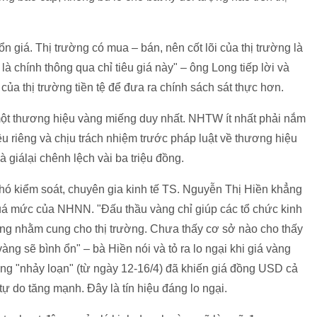
ổn giá. Thị trường có mua – bán, nên cốt lõi của thị trường là
là chính thông qua chỉ tiêu giá này" – ông Long tiếp lời và
của thị trường tiền tệ để đưa ra chính sách sát thực hơn.
một thương hiệu vàng miếng duy nhất. NHTW ít nhất phải nắm
u riêng và chịu trách nhiệm trước pháp luật về thương hiệu
 giálại chênh lệch vài ba triệu đồng.
khó kiểm soát, chuyên gia kinh tế TS. Nguyễn Thị Hiền khẳng
quá mức của NHNN. "Đấu thầu vàng chỉ giúp các tổ chức kinh
ng nhằm cung cho thị trường. Chưa thấy cơ sở nào cho thấy
ng sẽ bình ổn" – bà Hiền nói và tỏ ra lo ngại khi giá vàng
àng "nhảy loạn" (từ ngày 12-16/4) đã khiến giá đồng USD cả
tự do tăng mạnh. Đây là tín hiệu đáng lo ngại.