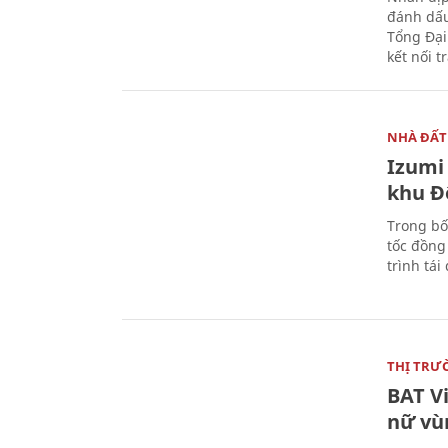
đánh dấu
Tổng Đại
kết nối t
NHÀ ĐẤT
Izumi 
khu Đ
Trong bố
tốc đồng
trình tái
THỊ TRƯ
BAT V
nữ vù