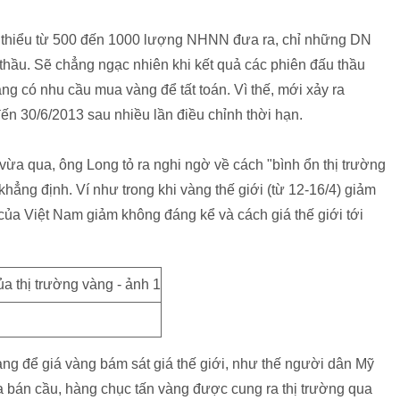
tối thiểu từ 500 đến 1000 lượng NHNN đưa ra, chỉ những DN
 thầu. Sẽ chẳng ngạc nhiên khi kết quả các phiên đấu thầu
ang có nhu cầu mua vàng để tất toán. Vì thế, mới xảy ra
n 30/6/2013 sau nhiều lần điều chỉnh thời hạn.
vừa qua, ông Long tỏ ra nghi ngờ về cách "bình ổn thị trường
hẳng định. Ví như trong khi vàng thế giới (từ 12-16/4) giảm
 của Việt Nam giảm không đáng kể và cách giá thế giới tới
àng để giá vàng bám sát giá thế giới, như thế người dân Mỹ
a bán cầu, hàng chục tấn vàng được cung ra thị trường qua