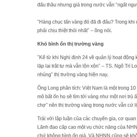
đấu thầu nhưng giá trong nước vẫn "ngất ngưở
"Hàng chục tấn vàng đó đã đi đâu? Trong khi 
phải chịu thiệt thòi nhất" – ông nói.
Khó bình ổn thị trường vàng
"Kể từ khi Nghị định 24 về quản lý hoạt động
lặp lại trật tự mà vẫn lộn xộn" – TS. Ngô Trí L
nhùng" thị trường vàng hiện nay.
Ông Long phân tích: Việt Nam là một trong 10
mô bất ổn họ sẽ tìm tới vàng như một nơi trú
chợ" nên thị trường vàng trong nước vẫn cứ l
Trái với lập luận của các chuyên gia, cơ quan 
Lãnh đạo cấp cao một vụ chức năng của NHNN 
chứ không bình ổn giá. Và NHNN cũng sẽ không