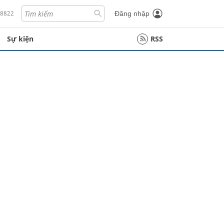
18822
Đăng nhập
Sự kiện
RSS