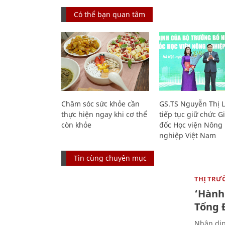
Có thể bạn quan tâm
Chăm sóc sức khỏe cần
GS.TS Nguyễn Thị 
thực hiện ngay khi cơ thể
tiếp tục giữ chức 
còn khỏe
đốc Học viện Nông
nghiệp Việt Nam
Tin cùng chuyên mục
THỊ TRƯ
‘Hành 
Tổng Đ
Nhân dịp