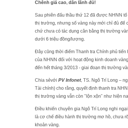
Chênh giá cao, dân lãnh đủ!
Sau phiên đấu thầu thứ 12 đã được NHNN tổ c
thị trường, nhưng số vàng này mới chỉ đủ để 
chứ chưa có tác dụng cân bằng thị trường vàn
dưới 6 triệu đồng/lượng.
Đây cũng thời điểm Thanh tra Chính phủ tiến 
của NHNN đối với hoạt động kinh doanh vàng
đến hết tháng 3/2013 - giai đoạn thị trường v
Chia sẻvới
PV Infonet
, TS. Ngô Trí Long – n
Tài chính) cho rằng, quyết định thanh tra NHN
thị trường vàng vẫn còn "lộn xộn" như hiện na
Điều khiến chuyên gia Ngô Trí Long nghi ngại
là cơ chế điều hành thị trường mơ hồ, chưa rõ
khoản vàng.