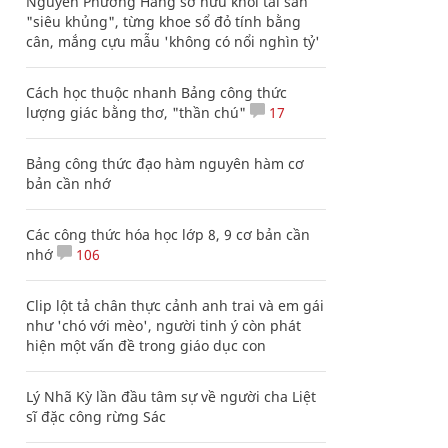
Nguyễn Phương Hằng sở hữu khối tài sản
"siêu khủng", từng khoe sổ đỏ tính bằng
cân, mắng cựu mẫu 'không có nổi nghìn tỷ'
Cách học thuộc nhanh Bảng công thức
lượng giác bằng thơ, "thần chú"
17
Bảng công thức đạo hàm nguyên hàm cơ
bản cần nhớ
Các công thức hóa học lớp 8, 9 cơ bản cần
nhớ
106
Clip lột tả chân thực cảnh anh trai và em gái
như 'chó với mèo', người tinh ý còn phát
hiện một vấn đề trong giáo dục con
Lý Nhã Kỳ lần đầu tâm sự về người cha Liệt
sĩ đặc công rừng Sác