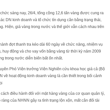
hức sáng nay, 26/4, tổng cộng 12,6 tấn vàng được cung ra
các DN kinh doanh và tổ chức tín dụng cân bằng trạng thái,
g. Hiện, giá vàng trong nước và thế giới vẫn cách nhau trên
hành đợt thanh tra kéo dài 60 ngày về chức năng, nhiệm vụ
, huy động và cho vay vốn bằng vàng từ thời kỳ năm 2009
àng trong nước diễn biến bất ổn nhất.
guyên Phó Viện trưởng Viện Nghiên cứu khoa học giá cả (Bộ
N về hoạt động kinh doanh vàng là cần thiết trong bối cảnh
y.
 cách điều hành đối với mặt hàng vàng của cơ quan quản lý,
 ràng của NHNN gây ra tình trạng lộn xộn, mất cân đối tài