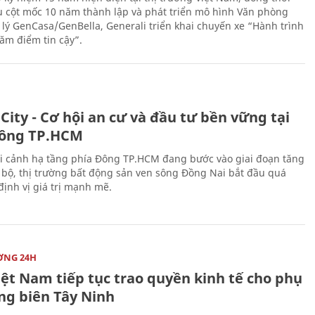
 cột mốc 10 năm thành lập và phát triển mô hình Văn phòng
 lý GenCasa/GenBella, Generali triển khai chuyến xe “Hành trình
răm điểm tin cậy”.
City - Cơ hội an cư và đầu tư bền vững tại
ông TP.HCM
i cảnh hạ tầng phía Đông TP.HCM đang bước vào giai đoạn tăng
 bộ, thị trường bất động sản ven sông Đồng Nai bắt đầu quá
 định vị giá trị mạnh mẽ.
ỜNG 24H
iệt Nam tiếp tục trao quyền kinh tế cho phụ
ng biên Tây Ninh