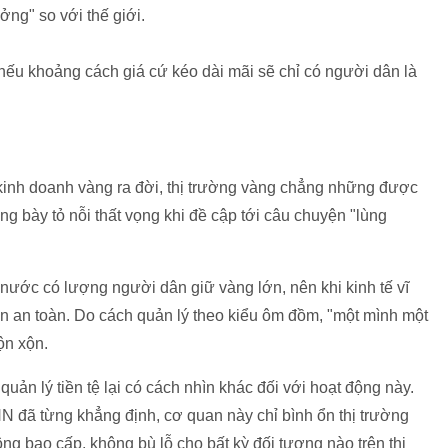
ng" so với thế giới.
nếu khoảng cách giá cứ kéo dài mãi sẽ chỉ có người dân là
 kinh doanh vàng ra đời, thị trường vàng chẳng những được
ong bày tỏ nỗi thất vọng khi đề cập tới câu chuyện "lùng
 nước có lượng người dân giữ vàng lớn, nên khi kinh tế vĩ
 ẩn an toàn. Do cách quản lý theo kiểu ôm đồm, "một mình một
ộn xộn.
quản lý tiền tệ lại có cách nhìn khác đối với hoạt động này.
đã từng khẳng định, cơ quan này chỉ bình ổn thị trường
 bao cấp, không bù lỗ cho bất kỳ đối tượng nào trên thị