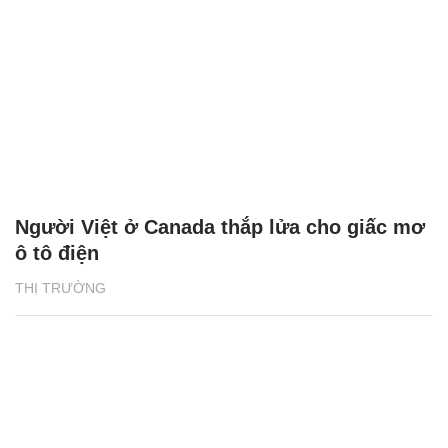
Người Việt ở Canada thắp lửa cho giấc mơ
ô tô điện
THỊ TRƯỜNG