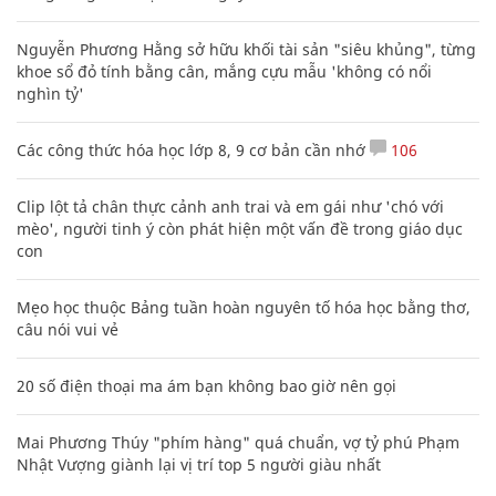
Nguyễn Phương Hằng sở hữu khối tài sản "siêu khủng", từng
khoe sổ đỏ tính bằng cân, mắng cựu mẫu 'không có nổi
nghìn tỷ'
Các công thức hóa học lớp 8, 9 cơ bản cần nhớ
106
Clip lột tả chân thực cảnh anh trai và em gái như 'chó với
mèo', người tinh ý còn phát hiện một vấn đề trong giáo dục
con
Mẹo học thuộc Bảng tuần hoàn nguyên tố hóa học bằng thơ,
câu nói vui vẻ
20 số điện thoại ma ám bạn không bao giờ nên gọi
Mai Phương Thúy "phím hàng" quá chuẩn, vợ tỷ phú Phạm
Nhật Vượng giành lại vị trí top 5 người giàu nhất