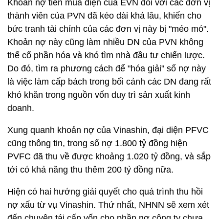
Khoản nợ tiền mua điện của EVN đối với các đơn vị
thành viên của PVN đã kéo dài khá lâu, khiến cho
bức tranh tài chính của các đơn vị này bị "méo mó".
Khoản nợ này cũng làm nhiều DN của PVN không
thể cổ phần hóa và khó tìm nhà đầu tư chiến lược.
Do đó, tìm ra phương cách để "hóa giải" số nợ này
là việc làm cấp bách trong bối cảnh các DN đang rất
khó khăn trong nguồn vốn duy trì sản xuất kinh
doanh.
Xung quanh khoản nợ của Vinashin, đại diện PFVC
cũng thông tin, trong số nợ 1.800 tỷ đồng hiện
PVFC đã thu về được khoảng 1.020 tỷ đồng, và sắp
tới có khả năng thu thêm 200 tỷ đồng nữa.
Hiện có hai hướng giải quyết cho quá trình thu hồi
nợ xấu từ vụ Vinashin. Thứ nhất, NHNN sẽ xem xét
đến chuyện tái cấp vốn cho phần nợ công ty chưa