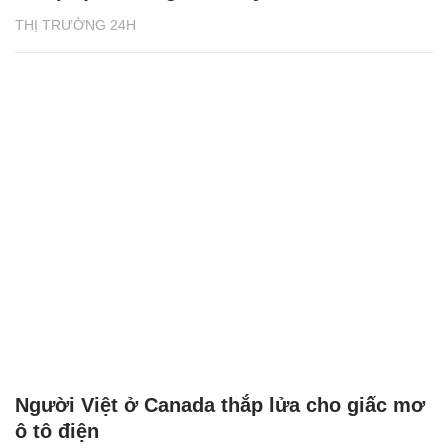
THỊ TRƯỜNG 24H
Người Việt ở Canada thắp lửa cho giấc mơ
ô tô điện