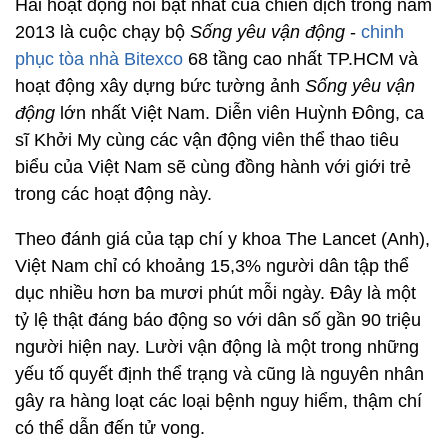
Hai hoạt động nổi bật nhất của chiến dịch trong năm
2013 là cuộc chạy bộ
Sống yêu vận động
-
chinh
phục tòa nhà Bitexco
68 tầng cao nhất TP.HCM và
hoạt động xây dựng bức tường ảnh
Sống yêu vận
động
lớn nhất Việt Nam. Diễn viên Huỳnh Đông, ca
sĩ Khởi My cùng các vận động viên thể thao tiêu
biểu của Việt Nam sẽ cùng đồng hành với giới trẻ
trong các hoạt động này.
Theo đánh giá của tạp chí y khoa The Lancet (Anh),
Việt Nam chỉ có khoảng 15,3% người dân tập thể
dục nhiều hơn ba mươi phút mỗi ngày. Đây là một
tỷ lệ thật đáng báo động so với dân số gần 90 triệu
người hiện nay. Lười vận động là một trong những
yếu tố quyết định thể trạng và cũng là nguyên nhân
gây ra hàng loạt các loại bệnh nguy hiểm, thậm chí
có thể dẫn đến tử vong.