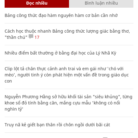
Đọc nhiều
Bình luận nhiều
Bảng công thức đạo hàm nguyên hàm cơ bản cần nhớ
Cách học thuộc nhanh Bảng công thức lượng giác bằng thơ,
"thần chú"
17
Nhiều điểm bất thường ở bằng đại học của Lý Nhã Kỳ
Clip lột tả chân thực cảnh anh trai và em gái như 'chó với
mèo', người tinh ý còn phát hiện một vấn đề trong giáo dục
con
Nguyễn Phương Hằng sở hữu khối tài sản "siêu khủng", từng
khoe sổ đỏ tính bằng cân, mắng cựu mẫu 'không có nổi
nghìn tỷ'
Truy nã kẻ giết bạn thân rồi chôn ngồi dưới bãi cát