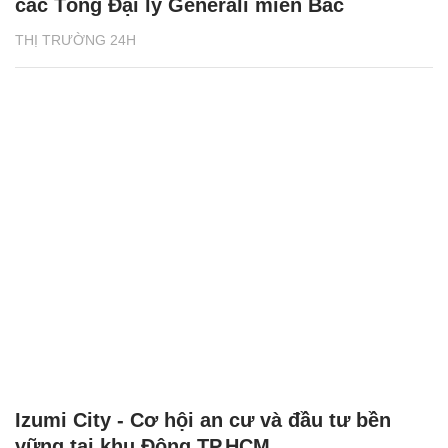
các Tổng Đại lý Generali miền Bắc
THỊ TRƯỜNG 24H
Izumi City - Cơ hội an cư và đầu tư bền
vững tại khu Đông TP.HCM