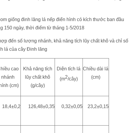
hom giống đinh lăng lá nếp điển hình có kích thước ban đầu
g 150 ngày, thời điểm từ tháng 1-5/2018
p đến số lượng nhánh, khả năng tích lũy chất khô và chỉ số
ch lá của cây Đinh lăng
hiều cao
Khả năng tích
Diện tích lá
Chiều dài lá
nhánh
lũy chất khô
2
(cm)
(m
/cây)
hính (cm)
(g/cây)
18,4±0,2
126,48±0,35
0,32±0,05
23,2±0,15