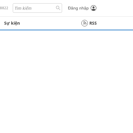
18822
Đăng nhập
Sự kiện
RSS