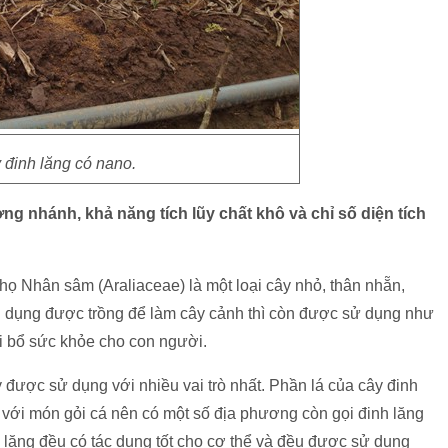
 đinh lăng có nano.
ợng
nhánh, khả năng tích lũy chất khô và chỉ số diện tích
họ Nhân sâm (Araliaceae) là một loại cây nhỏ, thân nhẵn,
ng dụng được trồng để làm cây cảnh thì còn được sử dụng như
i bổ sức khỏe cho con người.
y được sử dụng với nhiều vai trò nhất. Phần lá của cây đinh
ới món gỏi cá nên có một số địa phương còn gọi đinh lăng
h lăng đều có tác dụng tốt cho cơ thể và đều được sử dụng