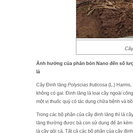
Cây
Ảnh hưởng của phân bón Nano đến số lư
lá
Cây Đinh lăng
Polyscias fruticosa
(L.) Harms, 
không có gai. Đinh lăng là loại cây ngoài cô
một vị thuốc quý có tác dụng chữa bệnh và bồ
Trong các bộ phận của cây đinh lăng thì lá câ
lăng thường được bà con sử dụng để ăn kèm v
là cây gỏi cá. Tất cả các bộ phận của cây đin