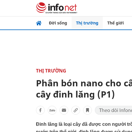
Đời sống
Thị trường
Thế giới
THỊ TRƯỜNG
Phân bón nano cho câ
cây đinh lăng (P1)
Đinh lăng là loại cây đã được con người trồ
nước trên thế giới, đinh lăng được sử dụn