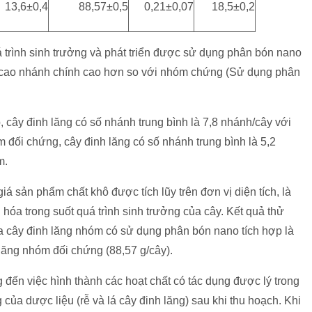
13,6±0,4
88,57±0,5
0,21±0,07
18,5±0,2
 trình sinh trưởng và phát triển được sử dụng phân bón nano
u cao nhánh chính cao hơn so với nhóm chứng (Sử dụng phân
cây đinh lăng có số nhánh trung bình là 7,8 nhánh/cây với
 đối chứng, cây đinh lăng có số nhánh trung bình là 5,2
m.
á sản phẩm chất khô được tích lũy trên đơn vị diện tích, là
 hóa trong suốt quá trình sinh trưởng của cây. Kết quả thử
ủa cây đinh lăng nhóm có sử dụng phân bón nano tích hợp là
 lăng nhóm đối chứng (88,57 g/cây).
 đến việc hình thành các hoạt chất có tác dụng được lý trong
của dược liệu (rễ và lá cây đinh lăng) sau khi thu hoạch. Khi