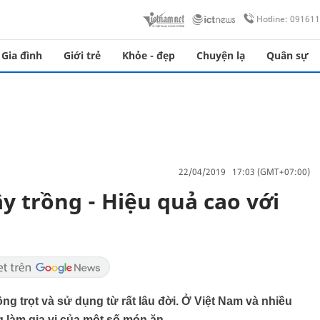
Hotline: 09161
Gia đình
Giới trẻ
Khỏe - đẹp
Chuyện lạ
Quân sự
22/04/2019 17:03 (GMT+07:00)
y trồng - Hiệu quả cao với
ng trọt và sử dụng từ rất lâu đời. Ở Việt Nam và nhiều
g làm gia vị của một số món ăn.