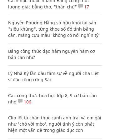
Cách học thuộc nhanh Bảng công thức
lượng giác bằng thơ, "thần chú"
17
Nguyễn Phương Hằng sở hữu khối tài sản
"siêu khủng", từng khoe sổ đỏ tính bằng
cân, mắng cựu mẫu 'không có nổi nghìn tỷ'
Bảng công thức đạo hàm nguyên hàm cơ
bản cần nhớ
Lý Nhã Kỳ lần đầu tâm sự về người cha Liệt
sĩ đặc công rừng Sác
Các công thức hóa học lớp 8, 9 cơ bản cần
nhớ
106
Clip lột tả chân thực cảnh anh trai và em gái
như 'chó với mèo', người tinh ý còn phát
hiện một vấn đề trong giáo dục con