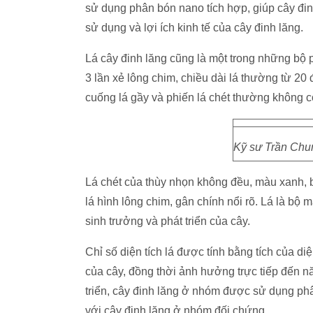
sử dụng phân bón nano tích hợp, giúp cây đinh 
sử dụng và lợi ích kinh tế của cây đinh lăng.
Lá cây đinh lăng cũng là một trong những bộ p
3 lần xẻ lông chim, chiều dài lá thường từ 20
cuống lá gầy và phiến lá chét thường không 
Kỹ sư Trần Chu
Lá chét của thùy nhọn không đều, màu xanh, b
lá hình lông chim, gân chính nổi rõ. Lá là bộ 
sinh trưởng và phát triển của cây.
Chỉ số diện tích lá được tính bằng tích của di
của cây, đồng thời ảnh hưởng trực tiếp đến nă
triển, cây đinh lăng ở nhóm được sử dụng phân
với cây đinh lăng ở nhóm đối chứng.