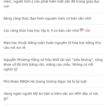
mèo', người tinh ý còn phát hiện một vấn đề trong giáo dục
con
Bảng công thức đạo hàm nguyên hàm cơ bản cần nhớ
Các công thức hóa học lớp 8, 9 cơ bản cần nhớ
106
Mẹo học thuộc Bảng tuần hoàn nguyên tố hóa học bằng thơ,
câu nói vui vẻ
Nguyễn Phương Hằng sở hữu khối tài sản "siêu khủng", từng
khoe sổ đỏ tính bằng cân, mắng cựu mẫu 'không có nổi
nghìn tỷ'
Phó Đoàn ĐBQH Hà Giang Vương Ngọc Hà bị kỷ luật
Hàng ngàn người Mỹ ân hận vì tiêm vắc xin HPV: Bác sĩ nói
gì?