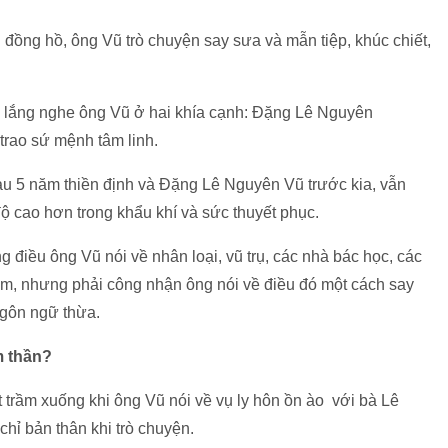
ếng đồng hồ, ông Vũ trò chuyện say sưa và mẫn tiệp, khúc chiết,
và lắng nghe ông Vũ ở hai khía cạnh: Đặng Lê Nguyên
rao sứ mệnh tâm linh.
 5 năm thiền định và Đặng Lê Nguyên Vũ trước kia, vẫn
độ cao hơn trong khẩu khí và sức thuyết phục.
g điều ông Vũ nói về nhân loại, vũ trụ, các nhà bác học, các
ăm, nhưng phải công nhận ông nói về điều đó một cách say
ngôn ngữ thừa.
m thần?
 trầm xuống khi ông Vũ nói về vụ ly hôn ồn ào với bà Lê
hỉ bản thân khi trò chuyện.