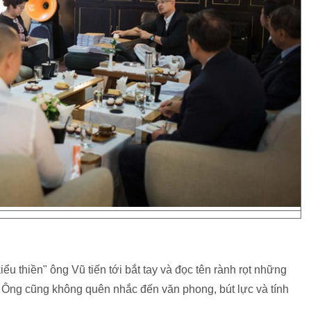
ểu thiền" ông Vũ tiến tới bắt tay và đọc tên rành rọt những
Ông cũng không quên nhắc đến văn phong, bút lực và tính