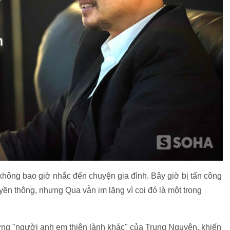
 không bao giờ nhắc đến chuyện gia đình. Bây giờ bị tấn công
ruyền thông, nhưng Qua vẫn im lặng vì coi đó là một trong
ng "người anh em thiện lành khác" của Trung Nguyên, khiến