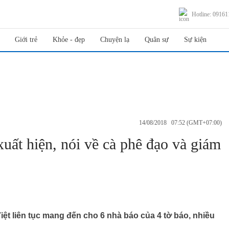
Hotline: 0916
Giới trẻ
Khỏe - đẹp
Chuyện lạ
Quân sự
Sự kiện
14/08/2018 07:52 (GMT+07:00)
ất hiện, nói về cà phê đạo và giám
iệt liên tục mang đến cho 6 nhà báo của 4 tờ báo, nhiều