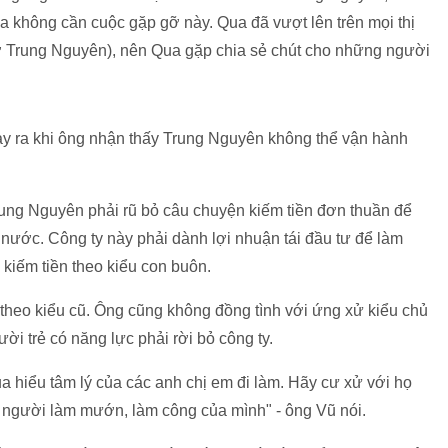
a không cần cuộc gặp gỡ này. Qua đã vượt lên trên mọi thị
ở Trung Nguyên), nên Qua gặp chia sẻ chút cho những người
xảy ra khi ông nhận thấy Trung Nguyên không thể vận hành
ung Nguyên phải rũ bỏ câu chuyện kiếm tiền đơn thuần để
 nước. Công ty này phải dành lợi nhuận tái đầu tư để làm
kiếm tiền theo kiểu con buôn.
theo kiểu cũ. Ông cũng không đồng tình với ứng xử kiểu chủ
ười trẻ có năng lực phải rời bỏ công ty.
a hiểu tâm lý của các anh chị em đi làm. Hãy cư xử với họ
 người làm mướn, làm công của mình" - ông Vũ nói.