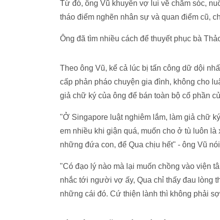
Từ đó, ông Vũ khuyên vợ lui về chăm sóc, nu
tháo điểm nghẽn nhân sự và quan điểm cũ, ch
Ông đã tìm nhiều cách để thuyết phục bà Th
Theo ông Vũ, kể cả lúc bị tấn công dữ dội nh
cấp phản pháo chuyện gia đình, không cho lu
giả chữ ký của ông để bán toàn bộ cổ phần của
"Ở Singapore luật nghiêm lắm, làm giả chữ ký
em nhiều khi giận quá, muốn cho ở tù luôn 
những đứa con, để Qua chịu hết" - ông Vũ nói
"Có đạo lý nào mà lại muốn chồng vào viện tâm
nhắc tới người vợ ấy, Qua chỉ thấy đau lòng t
những cái đó. Cứ thiện lành thì không phải sợ