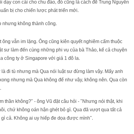
ôi dạy con cái cho chu đáo, đó cũng là cách để Trung Nguyên
uẩn bị cho chiến lược phát triển mới.
ảo nhưng không thành công.
ất ông vẫn im lặng. Ông cũng kiên quyết nghiêm cấm thuộc
ật sư làm đến cùng những phi vụ của bà Thảo, kể cả chuyện
 công ty ở Singapore với giá 1 đô la.
 là đi tù nhưng mà Qua nói luật sư đừng làm vậy. Mấy anh
là xong nhưng mà Qua không để như vậy, không nên. Qua còn
.
 thần không?" - ông Vũ đặt câu hỏi - "Nhưng nói thật, khi
hôi, chứ không oán hận ghét bỏ gì. Qua đã vượt qua tất cả
 gì cả. Không ai uy hiếp đe dọa được mình".