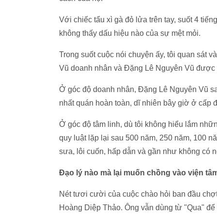
Với chiếc tẩu xì gà đỏ lửa trên tay, suốt 4 ti
không thấy dấu hiệu nào của sự mệt mỏi.
Trong suốt cuộc nói chuyện ấy, tôi quan sát 
Vũ doanh nhân và Đặng Lê Nguyên Vũ được t
Ở góc độ doanh nhân, Đặng Lê Nguyên Vũ sau
nhất quán hoàn toàn, dĩ nhiên bây giờ ở cấp 
Ở góc độ tâm linh, dù tôi không hiểu lắm nhữn
quy luật lặp lại sau 500 năm, 250 năm, 100 n
sưa, lôi cuốn, hấp dẫn và gần như không có 
Đạo lý nào mà lại muốn chồng vào viện tâ
Nét tươi cười của cuộc chào hỏi ban đầu chợt
Hoàng Diệp Thảo. Ông vẫn dùng từ "Qua" để c