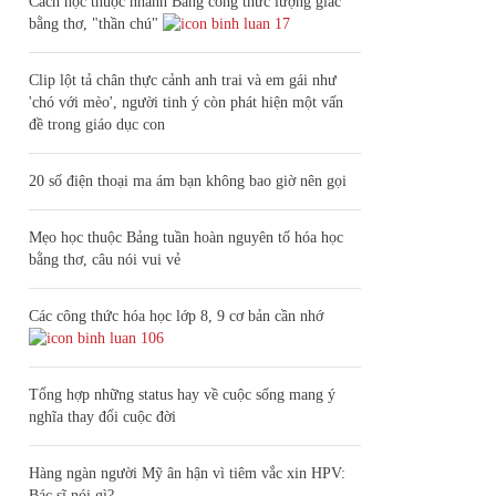
Cách học thuộc nhanh Bảng công thức lượng giác
bằng thơ, "thần chú"
17
Clip lột tả chân thực cảnh anh trai và em gái như
'chó với mèo', người tinh ý còn phát hiện một vấn
đề trong giáo dục con
20 số điện thoại ma ám bạn không bao giờ nên gọi
Mẹo học thuộc Bảng tuần hoàn nguyên tố hóa học
bằng thơ, câu nói vui vẻ
Các công thức hóa học lớp 8, 9 cơ bản cần nhớ
106
Tổng hợp những status hay về cuộc sống mang ý
nghĩa thay đổi cuộc đời
Hàng ngàn người Mỹ ân hận vì tiêm vắc xin HPV:
Bác sĩ nói gì?