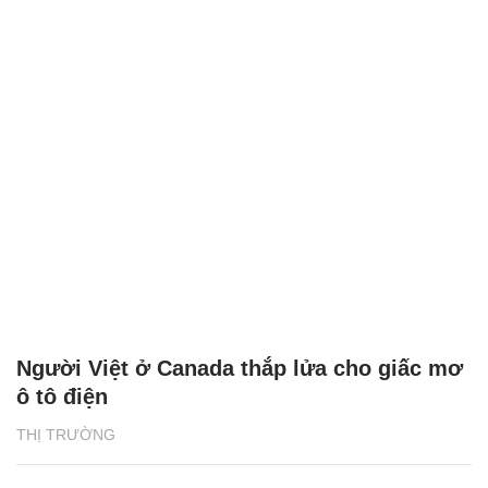
Người Việt ở Canada thắp lửa cho giấc mơ
ô tô điện
THỊ TRƯỜNG