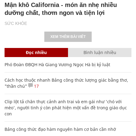
Mận khô California - món ăn nhẹ nhiều
dưỡng chất, thơm ngon và tiện lợi
SỨC KHỎE
XEM THÊM BÀI VIẾT
Đọc nhiều
Bình luận nhiều
Phó Đoàn ĐBQH Hà Giang Vương Ngọc Hà bị kỷ luật
Cách học thuộc nhanh Bảng công thức lượng giác bằng thơ,
"thần chú"
17
Clip lột tả chân thực cảnh anh trai và em gái như 'chó với
mèo', người tinh ý còn phát hiện một vấn đề trong giáo dục
con
Bảng công thức đạo hàm nguyên hàm cơ bản cần nhớ