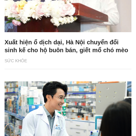
Xuất hiện ổ dịch dại, Hà Nội chuyển đổi
sinh kế cho hộ buôn bán, giết mổ chó mèo
SỨC KHỎE