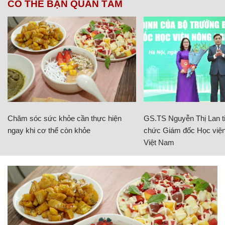
CÓ THỂ BẠN QUAN TÂM
Chăm sóc sức khỏe cần thực hiện
GS.TS Nguyễn Thị Lan ti
ngay khi cơ thể còn khỏe
chức Giám đốc Học viện
Việt Nam