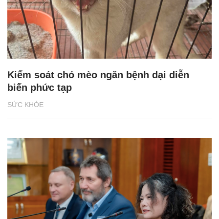
Kiểm soát chó mèo ngăn bệnh dại diễn
biến phức tạp
SỨC KHỎE