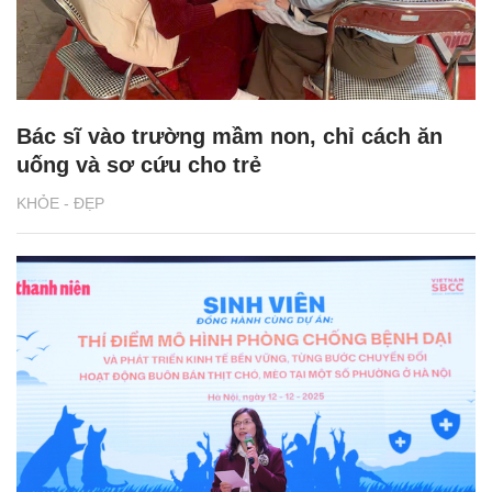
Bác sĩ vào trường mầm non, chỉ cách ăn
uống và sơ cứu cho trẻ
KHỎE - ĐẸP