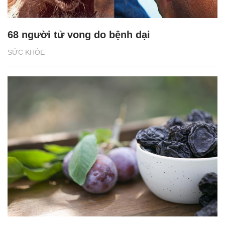
68 người tử vong do bệnh dại
SỨC KHỎE