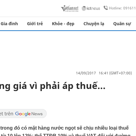
Hotline: 09161
Gia đình
Giới trẻ
Khỏe - đẹp
Chuyện lạ
Quân sự
14/09/2017 16:41 (GMT+07:00)
g giá vì phải áp thuế...
trong đó có mặt hàng nước ngọt sẽ chịu nhiều loại thuế
từ 10 lên 12%; thế TTĐB 10% và thuế VAT đối với đường