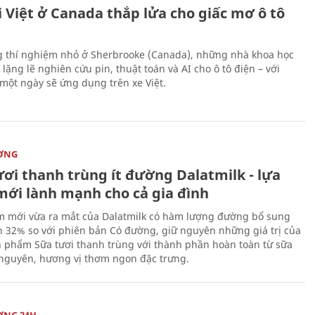
 Việt ở Canada thắp lửa cho giấc mơ ô tô
 thí nghiệm nhỏ ở Sherbrooke (Canada), những nhà khoa học
lặng lẽ nghiên cứu pin, thuật toán và AI cho ô tô điện – với
 một ngày sẽ ứng dụng trên xe Việt.
ỜNG
ươi thanh trùng ít đường Dalatmilk - lựa
mới lành mạnh cho cả gia đình
 mới vừa ra mắt của Dalatmilk có hàm lượng đường bổ sung
 32% so với phiên bản Có đường, giữ nguyên những giá trị của
 phẩm Sữa tươi thanh trùng với thành phần hoàn toàn từ sữa
 nguyên, hương vị thơm ngon đặc trưng.