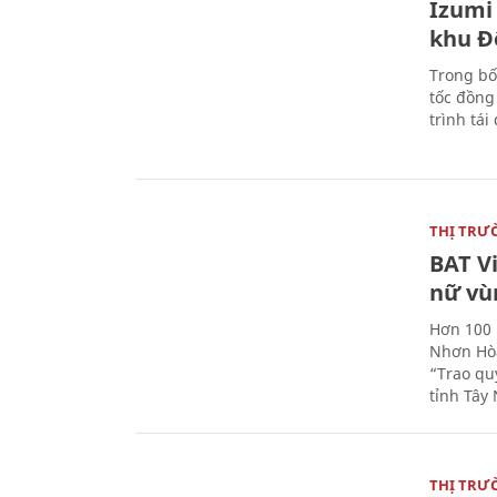
Izumi 
khu Đ
Trong bố
tốc đồng
trình tái
THỊ TRƯ
BAT V
nữ vù
Hơn 100 
Nhơn Hòa
“Trao qu
tỉnh Tây 
THỊ TRƯ