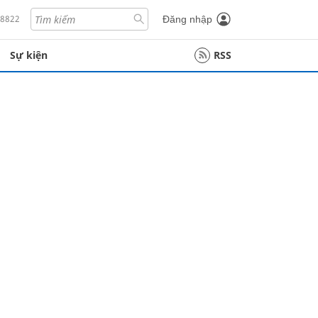
18822
Đăng nhập
Sự kiện
RSS