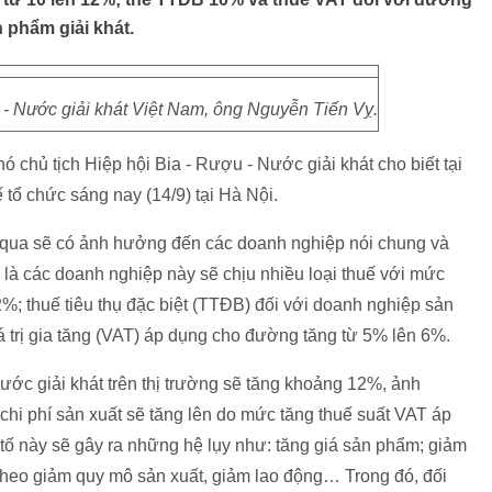
n phẩm giải khát.
 - Nước giải khát Việt Nam, ông Nguyễn Tiến Vỵ.
 chủ tịch Hiệp hội Bia - Rượu - Nước giải khát cho biết tại
ế tổ chức sáng nay (14/9) tại Hà Nội.
 qua sẽ có ảnh hưởng đến các doanh nghiệp nói chung và
 là các doanh nghiệp này sẽ chịu nhiều loại thuế với mức
%; thuế tiêu thụ đặc biệt (TTĐB) đối với doanh nghiệp sản
á trị gia tăng (VAT) áp dụng cho đường tăng từ 5% lên 6%.
ớc giải khát trên thị trường sẽ tăng khoảng 12%, ảnh
chi phí sản xuất sẽ tăng lên do mức tăng thuế suất VAT áp
ố này sẽ gây ra những hệ lụy như: tăng giá sản phẩm; giảm
 theo giảm quy mô sản xuất, giảm lao động… Trong đó, đối