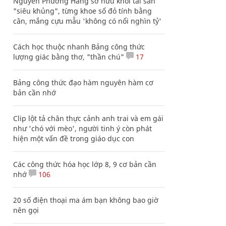
Nguyễn Phương Hằng sở hữu khối tài sản
"siêu khủng", từng khoe sổ đỏ tính bằng
cân, mắng cựu mẫu 'không có nổi nghìn tỷ'
Cách học thuộc nhanh Bảng công thức
lượng giác bằng thơ, "thần chú"
17
Bảng công thức đạo hàm nguyên hàm cơ
bản cần nhớ
Clip lột tả chân thực cảnh anh trai và em gái
như 'chó với mèo', người tinh ý còn phát
hiện một vấn đề trong giáo dục con
Các công thức hóa học lớp 8, 9 cơ bản cần
nhớ
106
20 số điện thoại ma ám bạn không bao giờ
nên gọi