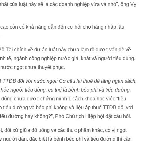
hất của luật này sẽ là các doanh nghiệp vừa và nhỏ", ông Vỵ
n cao còn có khả năng dẫn đến cơ hội cho hàng nhập lậu,
.
 Bộ Tài chính về dự án luật này chưa làm rõ được vấn đề về
inh tế, ngành công nghiệp nước giải khát và người tiêu dùng.
 nước ngọt chưa thuyết phục.
ế TTĐB đối với nước ngọt: Cơ cấu lại thuế để tăng ngân sách,
hỏe người tiêu dùng, cụ thể là bệnh béo phì và tiểu đường.
u dùng chưa được chứng minh 1 cách khoa học việc “liệu
h tiểu đường và béo phì không và liệu áp thuế TTĐB đối với
tiểu đường hay không?”, Phó Chủ tịch Hiệp hội đặt câu hỏi.
t, đối xử giữa đồ uống và các thực phẩm khác, có vị ngọt
người dân, đặc biệt là bệnh béo phì và tiểu đường thì cần