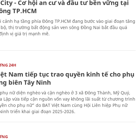
City - Cơ hội an cư và đầu tư bền vững tại
ông TP.HCM
i cảnh hạ tầng phía Đông TP.HCM đang bước vào giai đoạn tăng
 bộ, thị trường bất động sản ven sông Đồng Nai bắt đầu quá
 định vị giá trị mạnh mẽ.
ỜNG 24H
iệt Nam tiếp tục trao quyền kinh tế cho phụ
ng biên Tây Ninh
phụ nữ diện nghèo và cận nghèo ở 3 xã Đông Thành, Mỹ Quý,
 Lập vừa tiếp cận nguồn vốn vay không lãi suất từ chương trình
yền cho phụ nữ” do BAT Việt Nam cùng Hội Liên hiệp Phụ nữ
Ninh triển khai giai đoạn 2025-2026.
ỜNG