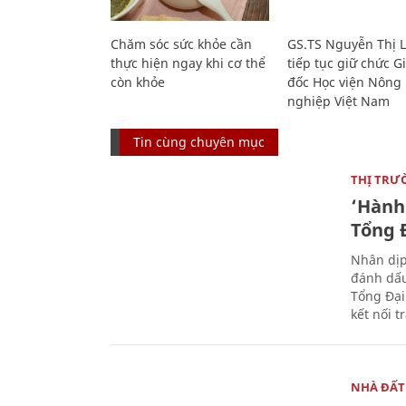
Chăm sóc sức khỏe cần
GS.TS Nguyễn Thị 
thực hiện ngay khi cơ thể
tiếp tục giữ chức 
còn khỏe
đốc Học viện Nông
nghiệp Việt Nam
Tin cùng chuyên mục
THỊ TRƯ
‘Hành 
Tổng Đ
Nhân dịp
đánh dấu
Tổng Đại
kết nối t
NHÀ ĐẤT