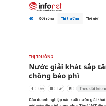
Đời sống
Thị trường
Thế giới
THỊ TRƯỜNG
Nước giải khát sắp tăn
chống béo phì
Các doanh nghiệp sản xuất nước giải khát 
với mức tăng bổ sung như: Thuế VAT tăng 