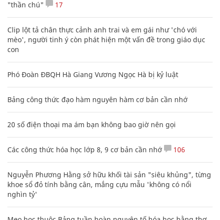
"thần chú"
17
Clip lột tả chân thực cảnh anh trai và em gái như 'chó với
mèo', người tinh ý còn phát hiện một vấn đề trong giáo dục
con
Phó Đoàn ĐBQH Hà Giang Vương Ngọc Hà bị kỷ luật
Bảng công thức đạo hàm nguyên hàm cơ bản cần nhớ
20 số điện thoại ma ám bạn không bao giờ nên gọi
Các công thức hóa học lớp 8, 9 cơ bản cần nhớ
106
Nguyễn Phương Hằng sở hữu khối tài sản "siêu khủng", từng
khoe sổ đỏ tính bằng cân, mắng cựu mẫu 'không có nổi
nghìn tỷ'
Mẹo học thuộc Bảng tuần hoàn nguyên tố hóa học bằng thơ,