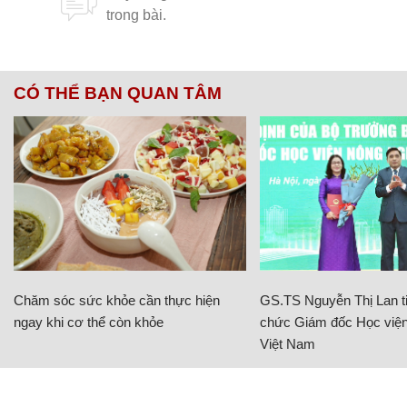
CÓ THỂ BẠN QUAN TÂM
Chăm sóc sức khỏe cần thực hiện
GS.TS Nguyễn Thị Lan ti
ngay khi cơ thể còn khỏe
chức Giám đốc Học viện
Việt Nam