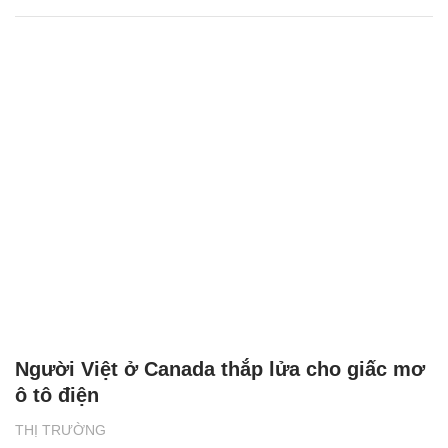
Người Việt ở Canada thắp lửa cho giấc mơ
ô tô điện
THỊ TRƯỜNG