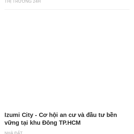
THỊ TRƯỜNG 24H
Izumi City - Cơ hội an cư và đầu tư bền
vững tại khu Đông TP.HCM
NHÀ ĐẤT