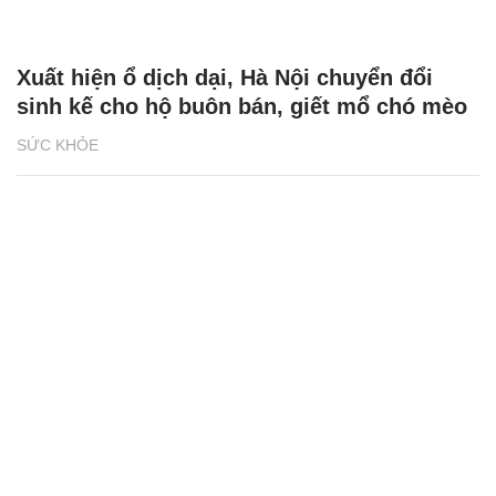
Xuất hiện ổ dịch dại, Hà Nội chuyển đổi
sinh kế cho hộ buôn bán, giết mổ chó mèo
SỨC KHỎE