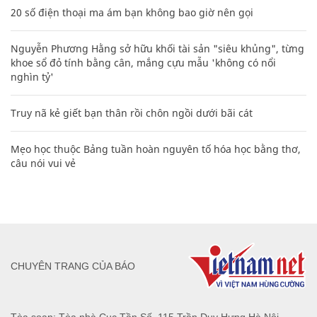
20 số điện thoại ma ám bạn không bao giờ nên gọi
Nguyễn Phương Hằng sở hữu khối tài sản "siêu khủng", từng
khoe sổ đỏ tính bằng cân, mắng cựu mẫu 'không có nổi
nghìn tỷ'
Truy nã kẻ giết bạn thân rồi chôn ngồi dưới bãi cát
Mẹo học thuộc Bảng tuần hoàn nguyên tố hóa học bằng thơ,
câu nói vui vẻ
CHUYÊN TRANG CỦA BÁO
Tòa soạn: Tòa nhà Cục Tần Số, 115 Trần Duy Hưng Hà Nội