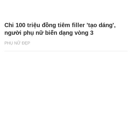
Chi 100 triệu đồng tiêm filler 'tạo dáng',
người phụ nữ biến dạng vòng 3
PHỤ NỮ ĐẸP