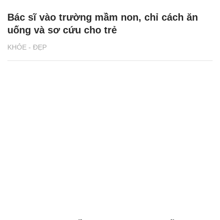
Bác sĩ vào trường mầm non, chỉ cách ăn
uống và sơ cứu cho trẻ
KHỎE - ĐẸP