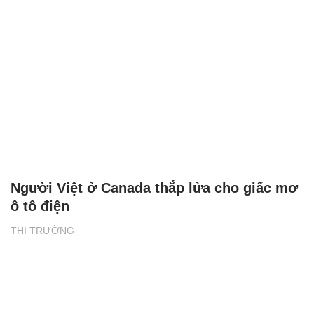
Người Việt ở Canada thắp lửa cho giấc mơ
ô tô điện
THỊ TRƯỜNG