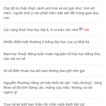
Clip lột tả chân thực cảnh anh trai và em gái như 'chó với
mèo', người tinh ý còn phát hiện một vấn đề trong giáo dục
con
Các công thức hóa học lớp 8, 9 cơ bản cần nhớ
106
Nhiều điểm bất thường ở bằng đại học của Lý Nhã Kỳ
Mẹo học thuộc Bảng tuần hoàn nguyên tố hóa học bằng thơ,
câu nói vui vẻ
20 số điện thoại ma ám bạn không bao giờ nên gọi
Nguyễn Phương Hằng sở hữu khối tài sản "siêu khủng", từng
khoe sổ đỏ tính bằng cân, mắng cựu mẫu 'không có nổi
nghìn tỷ'
Truy nã kẻ giết bạn thân rồi chôn ngồi dưới bãi cát